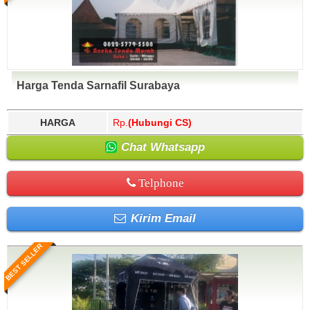
Harga Tenda Sarnafil Surabaya
HARGA
Rp.
(Hubungi CS)
Chat Whatsapp
Telphone
Kirim Email
BEST SELLER