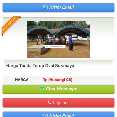
Kirim Email
BEST SELLER
Harga Tenda Terop Oval Surabaya
HARGA
Rp.
(Hubungi CS)
Chat Whatsapp
Telphone
Kirim Email