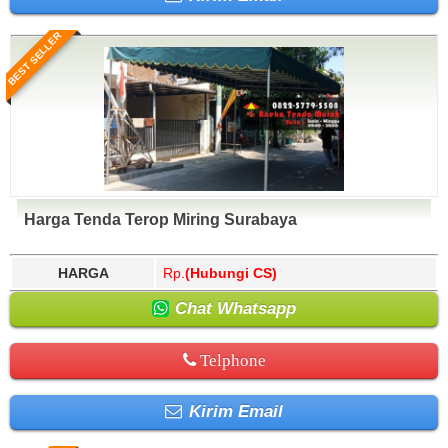
BEST SELLER
Harga Tenda Terop Miring Surabaya
HARGA
Rp.
(Hubungi CS)
Chat Whatsapp
Telphone
Kirim Email