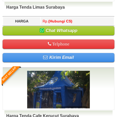
Harga Tenda Limas Surabaya
HARGA
Rp.
(Hubungi CS)
Chat Whatsapp
Telphone
Kirim Email
BEST SELLER
Harga Tenda Cafe Kerucut Surabaya