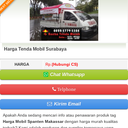
BEST SELLER
Harga Tenda Mobil Surabaya
HARGA
Rp.
(Hubungi CS)
Chat Whatsapp
Telphone
Kirim Email
Apakah Anda sedang mencari info atau penawaran produk tag
Harga Mobil Spanten Makassar
dengan harga murah kualitas
terbaik? Kami adalah produsen dan supplier terpercaya yang