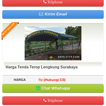
Telphone
Kirim Email
BEST SELLER
Harga Tenda Terop Lengkung Surabaya
HARGA
Rp.
(Hubungi CS)
Chat Whatsapp
Telphone