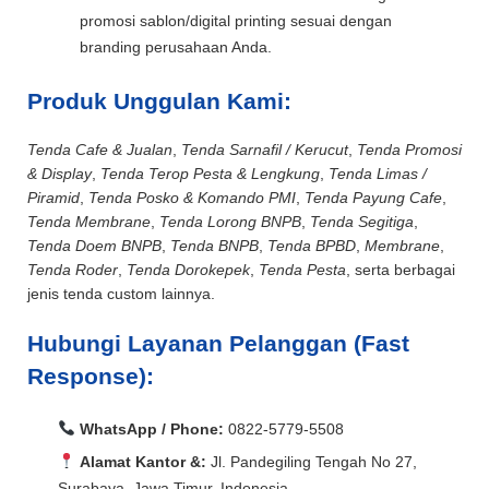
promosi sablon/digital printing sesuai dengan
branding perusahaan Anda.
Produk Unggulan Kami:
Tenda Cafe & Jualan
,
Tenda Sarnafil / Kerucut
,
Tenda Promosi
& Display
,
Tenda Terop Pesta & Lengkung
,
Tenda Limas /
Piramid
,
Tenda Posko & Komando PMI
,
Tenda Payung Cafe
,
Tenda Membrane
,
Tenda Lorong BNPB
,
Tenda Segitiga
,
Tenda Doem BNPB
,
Tenda BNPB
,
Tenda BPBD
,
Membrane
,
Tenda Roder
,
Tenda Dorokepek
,
Tenda Pesta
, serta berbagai
jenis tenda custom lainnya.
Hubungi Layanan Pelanggan (Fast
Response):
WhatsApp / Phone:
0822-5779-5508
Alamat Kantor &:
Jl. Pandegiling Tengah No 27,
Surabaya, Jawa Timur, Indonesia