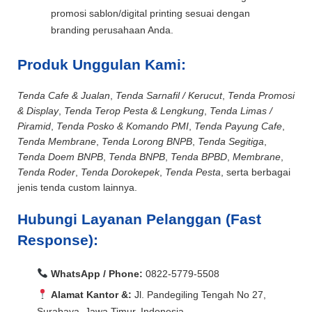
promosi sablon/digital printing sesuai dengan
branding perusahaan Anda.
Produk Unggulan Kami:
Tenda Cafe & Jualan
,
Tenda Sarnafil / Kerucut
,
Tenda Promosi
& Display
,
Tenda Terop Pesta & Lengkung
,
Tenda Limas /
Piramid
,
Tenda Posko & Komando PMI
,
Tenda Payung Cafe
,
Tenda Membrane
,
Tenda Lorong BNPB
,
Tenda Segitiga
,
Tenda Doem BNPB
,
Tenda BNPB
,
Tenda BPBD
,
Membrane
,
Tenda Roder
,
Tenda Dorokepek
,
Tenda Pesta
, serta berbagai
jenis tenda custom lainnya.
Hubungi Layanan Pelanggan (Fast
Response):
WhatsApp / Phone:
0822-5779-5508
Alamat Kantor &:
Jl. Pandegiling Tengah No 27,
Surabaya, Jawa Timur, Indonesia