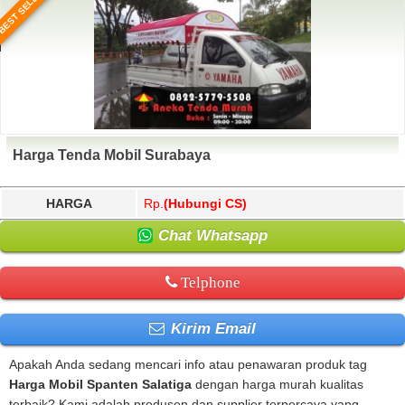
BEST SELLER
Harga Tenda Mobil Surabaya
HARGA
Rp.
(Hubungi CS)
Chat Whatsapp
Telphone
Kirim Email
Apakah Anda sedang mencari info atau penawaran produk tag
Harga Mobil Spanten Salatiga
dengan harga murah kualitas
terbaik? Kami adalah produsen dan supplier terpercaya yang