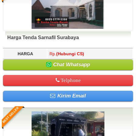
Harga Tenda Sarnafil Surabaya
HARGA
Rp.
(Hubungi CS)
Chat Whatsapp
Telphone
Kirim Email
BEST SELLER