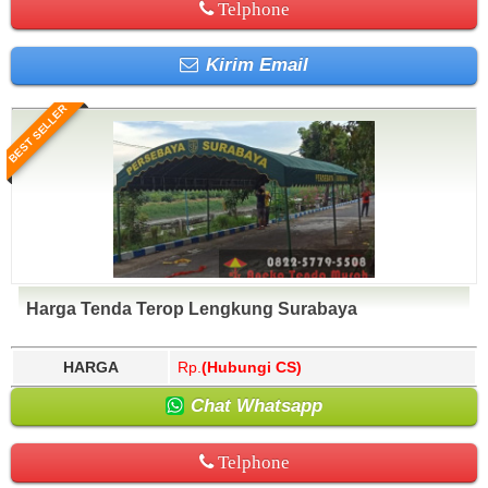
Telphone
Kirim Email
BEST SELLER
Harga Tenda Terop Lengkung Surabaya
HARGA
Rp.
(Hubungi CS)
Chat Whatsapp
Telphone