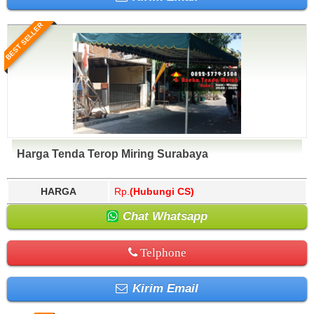
BEST SELLER
Harga Tenda Terop Miring Surabaya
HARGA
Rp.
(Hubungi CS)
Chat Whatsapp
Telphone
Kirim Email