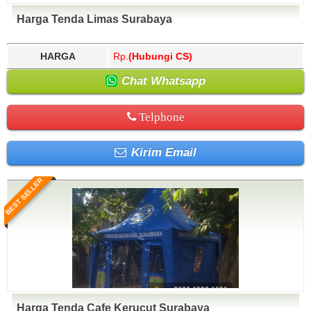
Harga Tenda Limas Surabaya
HARGA
Rp.
(Hubungi CS)
Chat Whatsapp
Telphone
Kirim Email
BEST SELLER
Harga Tenda Cafe Kerucut Surabaya