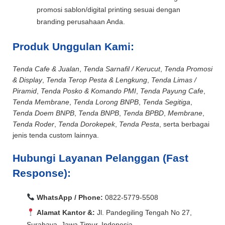
promosi sablon/digital printing sesuai dengan
branding perusahaan Anda.
Produk Unggulan Kami:
Tenda Cafe & Jualan
,
Tenda Sarnafil / Kerucut
,
Tenda Promosi
& Display
,
Tenda Terop Pesta & Lengkung
,
Tenda Limas /
Piramid
,
Tenda Posko & Komando PMI
,
Tenda Payung Cafe
,
Tenda Membrane
,
Tenda Lorong BNPB
,
Tenda Segitiga
,
Tenda Doem BNPB
,
Tenda BNPB
,
Tenda BPBD
,
Membrane
,
Tenda Roder
,
Tenda Dorokepek
,
Tenda Pesta
, serta berbagai
jenis tenda custom lainnya.
Hubungi Layanan Pelanggan (Fast
Response):
WhatsApp / Phone:
0822-5779-5508
Alamat Kantor &:
Jl. Pandegiling Tengah No 27,
Surabaya, Jawa Timur, Indonesia