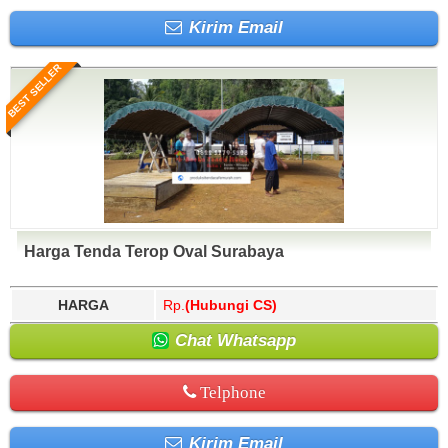
Kirim Email
BEST SELLER
Harga Tenda Terop Oval Surabaya
HARGA
Rp.
(Hubungi CS)
Chat Whatsapp
Telphone
Kirim Email