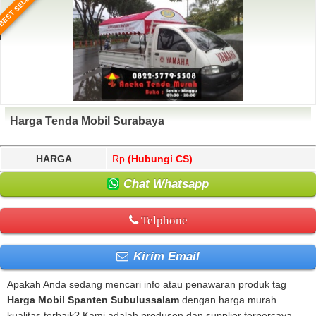
BEST SELLER
Harga Tenda Mobil Surabaya
HARGA
Rp.
(Hubungi CS)
Chat Whatsapp
Telphone
Kirim Email
Apakah Anda sedang mencari info atau penawaran produk tag
Harga Mobil Spanten Subulussalam
dengan harga murah
kualitas terbaik? Kami adalah produsen dan supplier terpercaya