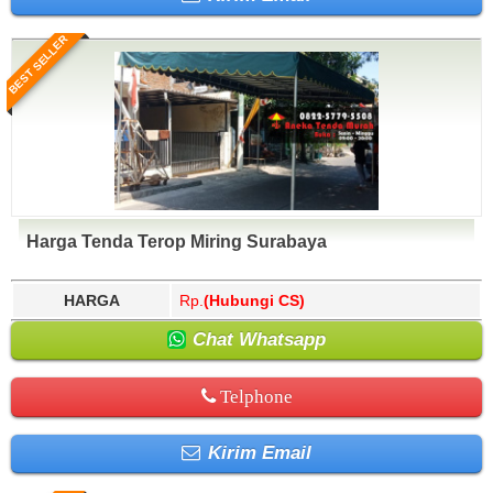
BEST SELLER
Harga Tenda Terop Miring Surabaya
HARGA
Rp.
(Hubungi CS)
Chat Whatsapp
Telphone
Kirim Email