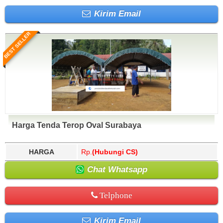
Kirim Email
BEST SELLER
Harga Tenda Terop Oval Surabaya
HARGA
Rp.
(Hubungi CS)
Chat Whatsapp
Telphone
Kirim Email