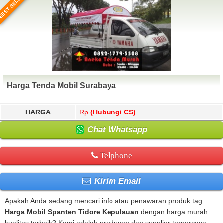
BEST SELLER
Harga Tenda Mobil Surabaya
HARGA
Rp.
(Hubungi CS)
Chat Whatsapp
Telphone
Kirim Email
Apakah Anda sedang mencari info atau penawaran produk tag
Harga Mobil Spanten Tidore Kepulauan
dengan harga murah
kualitas terbaik? Kami adalah produsen dan supplier terpercaya