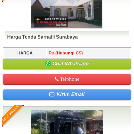
Harga Tenda Sarnafil Surabaya
HARGA
Rp.
(Hubungi CS)
Chat Whatsapp
Telphone
Kirim Email
BEST SELLER