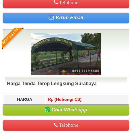
Telphone
Kirim Email
BEST SELLER
Harga Tenda Terop Lengkung Surabaya
HARGA
Rp.
(Hubungi CS)
Chat Whatsapp
Telphone