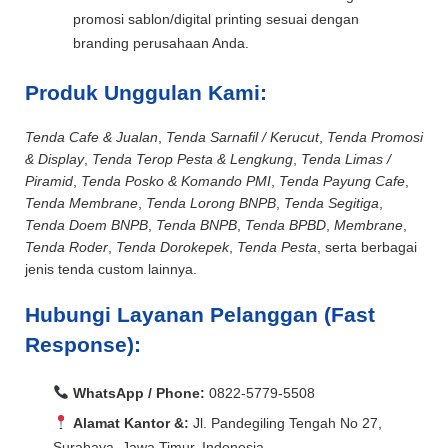
promosi sablon/digital printing sesuai dengan
branding perusahaan Anda.
Produk Unggulan Kami:
Tenda Cafe & Jualan
,
Tenda Sarnafil / Kerucut
,
Tenda Promosi
& Display
,
Tenda Terop Pesta & Lengkung
,
Tenda Limas /
Piramid
,
Tenda Posko & Komando PMI
,
Tenda Payung Cafe
,
Tenda Membrane
,
Tenda Lorong BNPB
,
Tenda Segitiga
,
Tenda Doem BNPB
,
Tenda BNPB
,
Tenda BPBD
,
Membrane
,
Tenda Roder
,
Tenda Dorokepek
,
Tenda Pesta
, serta berbagai
jenis tenda custom lainnya.
Hubungi Layanan Pelanggan (Fast
Response):
WhatsApp / Phone:
0822-5779-5508
Alamat Kantor &:
Jl. Pandegiling Tengah No 27,
Surabaya, Jawa Timur, Indonesia