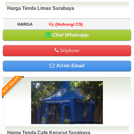
Harga Tenda Limas Surabaya
HARGA
Rp.
(Hubungi CS)
Chat Whatsapp
Telphone
Kirim Email
BEST SELLER
Harga Tenda Cafe Kerucut Surabaya