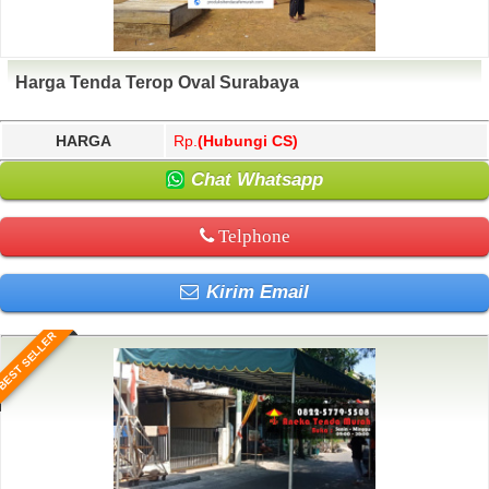
Harga Tenda Terop Oval Surabaya
HARGA
Rp.
(Hubungi CS)
Chat Whatsapp
Telphone
Kirim Email
BEST SELLER