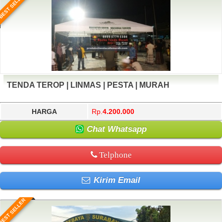
BEST SELLER
TENDA TEROP | LINMAS | PESTA | MURAH
HARGA
Rp.
4.200.000
Chat Whatsapp
Telphone
Kirim Email
BEST SELLER