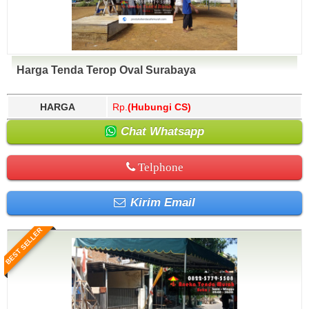
Harga Tenda Terop Oval Surabaya
HARGA
Rp.
(Hubungi CS)
Chat Whatsapp
Telphone
Kirim Email
BEST SELLER