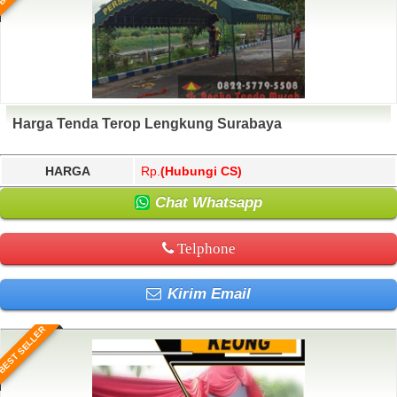
Harga Tenda Terop Lengkung Surabaya
HARGA
Rp.
(Hubungi CS)
Chat Whatsapp
Telphone
Kirim Email
BEST SELLER