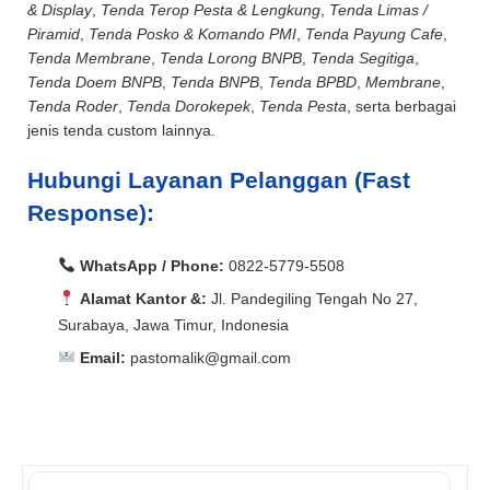
& Display
,
Tenda Terop Pesta & Lengkung
,
Tenda Limas /
Piramid
,
Tenda Posko & Komando PMI
,
Tenda Payung Cafe
,
Tenda Membrane
,
Tenda Lorong BNPB
,
Tenda Segitiga
,
Tenda Doem BNPB
,
Tenda BNPB
,
Tenda BPBD
,
Membrane
,
Tenda Roder
,
Tenda Dorokepek
,
Tenda Pesta
, serta berbagai
jenis tenda custom lainnya.
Hubungi Layanan Pelanggan (Fast
Response):
WhatsApp / Phone:
0822-5779-5508
Alamat Kantor &:
Jl. Pandegiling Tengah No 27,
Surabaya, Jawa Timur, Indonesia
Email:
pastomalik@gmail.com
Aceh Barat, Aceh Barat Daya, Aceh Besar, Aceh Jaya,
Aceh Selatan, Aceh Singkil, Aceh Tamiang, Aceh
Aceh Barat, Aceh Barat Daya, Aceh Besar, Aceh Jaya,
Tengah, Aceh Tenggara, Aceh Timur, Aceh Utara, Agam,
Aceh Selatan, Aceh Singkil, Aceh Tamiang, Aceh
Alor, Ambon, Asahan, Asmat, Badung, Balangan,
Tengah, Aceh Tenggara, Aceh Timur, Aceh Utara, Agam,