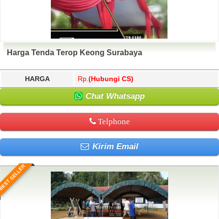
Harga Tenda Terop Keong Surabaya
HARGA
Rp.
(Hubungi CS)
Chat Whatsapp
Telphone
Kirim Email
BEST SELLER