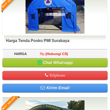
BEST SELLER
Harga Tenda Posko PMI Surabaya
HARGA
Rp.
(Hubungi CS)
Chat Whatsapp
Telphone
Kirim Email
BEST SELLER