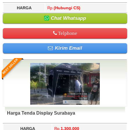
HARGA
Rp.
(Hubungi CS)
Chat Whatsapp
Telphone
Kirim Email
BEST SELLER
Harga Tenda Display Surabaya
HARGA
Rp.
1.300.000