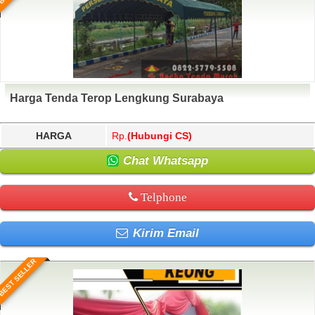
Harga Tenda Terop Lengkung Surabaya
HARGA
Rp.
(Hubungi CS)
Chat Whatsapp
Telphone
Kirim Email
BEST SELLER