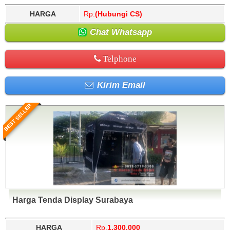
HARGA
Rp.
(Hubungi CS)
Chat Whatsapp
Telphone
Kirim Email
BEST SELLER
Harga Tenda Display Surabaya
HARGA
Rp.
1.300.000