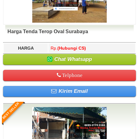
Harga Tenda Terop Oval Surabaya
HARGA
Rp.
(Hubungi CS)
Chat Whatsapp
Telphone
Kirim Email
BEST SELLER