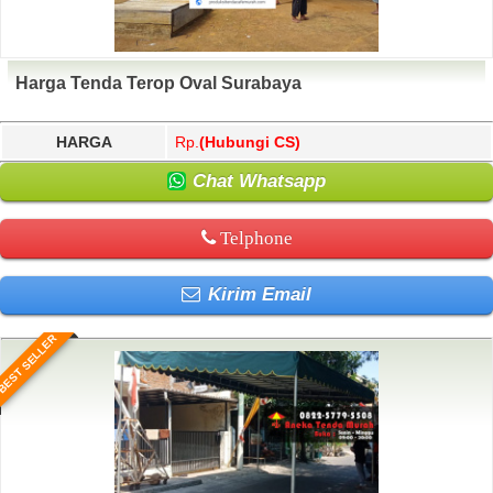
Harga Tenda Terop Oval Surabaya
HARGA
Rp.
(Hubungi CS)
Chat Whatsapp
Telphone
Kirim Email
BEST SELLER