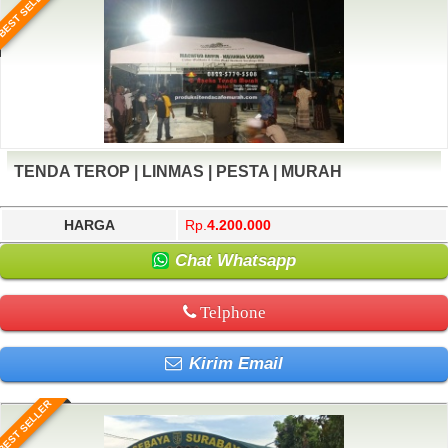
BEST SELLER
TENDA TEROP | LINMAS | PESTA | MURAH
HARGA
Rp.
4.200.000
Chat Whatsapp
Telphone
Kirim Email
BEST SELLER