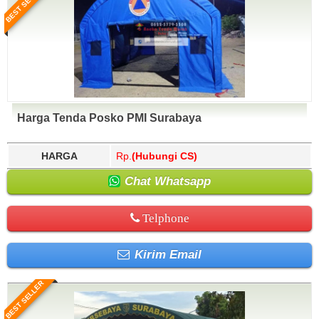
BEST SELLER
Harga Tenda Posko PMI Surabaya
HARGA
Rp.
(Hubungi CS)
Chat Whatsapp
Telphone
Kirim Email
BEST SELLER