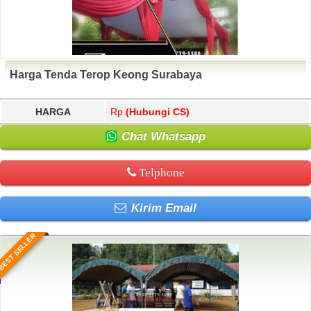
Harga Tenda Terop Keong Surabaya
HARGA
Rp.
(Hubungi CS)
Chat Whatsapp
Telphone
Kirim Email
BEST SELLER