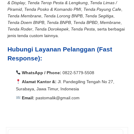
& Display
,
Tenda Terop Pesta & Lengkung
,
Tenda Limas /
Piramid
,
Tenda Posko & Komando PMI
,
Tenda Payung Cafe
,
Tenda Membrane
,
Tenda Lorong BNPB
,
Tenda Segitiga
,
Tenda Doem BNPB
,
Tenda BNPB
,
Tenda BPBD
,
Membrane
,
Tenda Roder
,
Tenda Dorokepek
,
Tenda Pesta
, serta berbagai
jenis tenda custom lainnya.
Hubungi Layanan Pelanggan (Fast
Response):
WhatsApp / Phone:
0822-5779-5508
Alamat Kantor &:
Jl. Pandegiling Tengah No 27,
Surabaya, Jawa Timur, Indonesia
Email:
pastomalik@gmail.com
Aceh Barat, Aceh Barat Daya, Aceh Besar, Aceh Jaya,
Aceh Selatan, Aceh Singkil, Aceh Tamiang, Aceh
Aceh Barat, Aceh Barat Daya, Aceh Besar, Aceh Jaya,
Tengah, Aceh Tenggara, Aceh Timur, Aceh Utara, Agam,
Aceh Selatan, Aceh Singkil, Aceh Tamiang, Aceh
Alor, Ambon, Asahan, Asmat, Badung, Balangan,
Tengah, Aceh Tenggara, Aceh Timur, Aceh Utara, Agam,