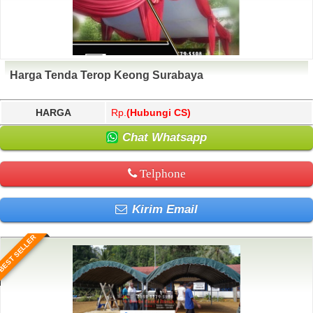
Harga Tenda Terop Keong Surabaya
HARGA
Rp.
(Hubungi CS)
Chat Whatsapp
Telphone
Kirim Email
BEST SELLER