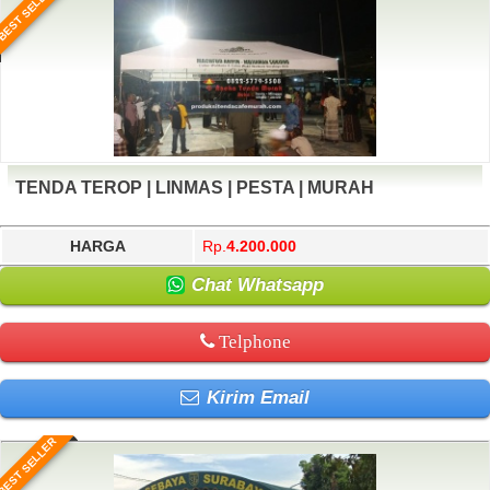
BEST SELLER
TENDA TEROP | LINMAS | PESTA | MURAH
HARGA
Rp.
4.200.000
Chat Whatsapp
Telphone
Kirim Email
BEST SELLER