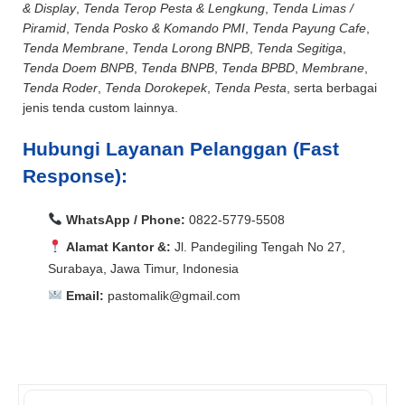
& Display
,
Tenda Terop Pesta & Lengkung
,
Tenda Limas /
Piramid
,
Tenda Posko & Komando PMI
,
Tenda Payung Cafe
,
Tenda Membrane
,
Tenda Lorong BNPB
,
Tenda Segitiga
,
Tenda Doem BNPB
,
Tenda BNPB
,
Tenda BPBD
,
Membrane
,
Tenda Roder
,
Tenda Dorokepek
,
Tenda Pesta
, serta berbagai
jenis tenda custom lainnya.
Hubungi Layanan Pelanggan (Fast
Response):
WhatsApp / Phone:
0822-5779-5508
Alamat Kantor &:
Jl. Pandegiling Tengah No 27,
Surabaya, Jawa Timur, Indonesia
Email:
pastomalik@gmail.com
Aceh Barat, Aceh Barat Daya, Aceh Besar, Aceh Jaya,
Aceh Selatan, Aceh Singkil, Aceh Tamiang, Aceh
Aceh Barat, Aceh Barat Daya, Aceh Besar, Aceh Jaya,
Tengah, Aceh Tenggara, Aceh Timur, Aceh Utara, Agam,
Aceh Selatan, Aceh Singkil, Aceh Tamiang, Aceh
Alor, Ambon, Asahan, Asmat, Badung, Balangan,
Tengah, Aceh Tenggara, Aceh Timur, Aceh Utara, Agam,