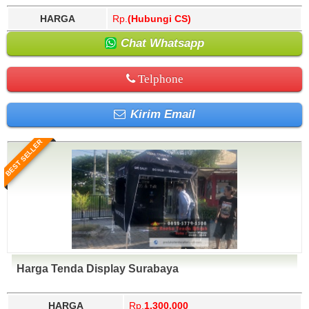
HARGA
Rp.
(Hubungi CS)
Chat Whatsapp
Telphone
Kirim Email
BEST SELLER
Harga Tenda Display Surabaya
HARGA
Rp.
1.300.000