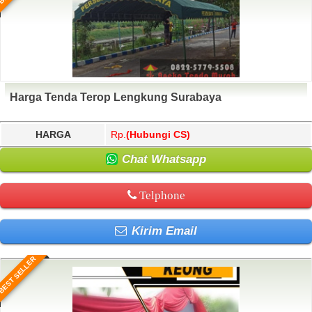
Harga Tenda Terop Lengkung Surabaya
HARGA
Rp.
(Hubungi CS)
Chat Whatsapp
Telphone
Kirim Email
BEST SELLER