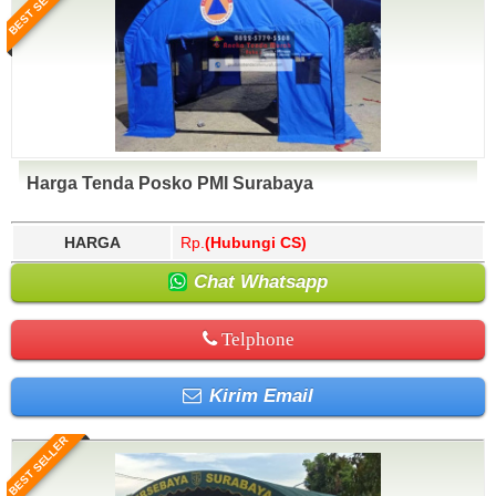
BEST SELLER
Harga Tenda Posko PMI Surabaya
HARGA
Rp.
(Hubungi CS)
Chat Whatsapp
Telphone
Kirim Email
BEST SELLER