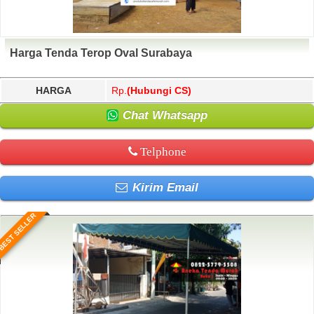
Harga Tenda Terop Oval Surabaya
HARGA
Rp.
(Hubungi CS)
Chat Whatsapp
Telphone
Kirim Email
BEST SELLER