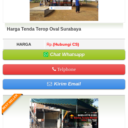
Harga Tenda Terop Oval Surabaya
HARGA
Rp.
(Hubungi CS)
Chat Whatsapp
Telphone
Kirim Email
BEST SELLER