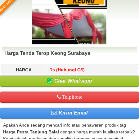
BEST SELLER
Harga Tenda Terop Keong Surabaya
HARGA
Rp.
(Hubungi CS)
Chat Whatsapp
Telphone
Kirim Email
Apakah Anda sedang mencari info atau penawaran produk tag
Harga Pesta Tanjung Balai
dengan harga murah kualitas terbaik?
Kami adalah produsen dan supplier terpercaya yang menjual