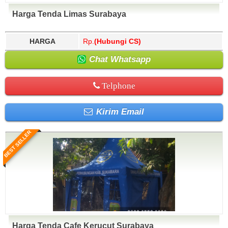
Harga Tenda Limas Surabaya
HARGA
Rp.
(Hubungi CS)
Chat Whatsapp
Telphone
Kirim Email
BEST SELLER
Harga Tenda Cafe Kerucut Surabaya