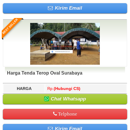
Kirim Email
BEST SELLER
Harga Tenda Terop Oval Surabaya
HARGA
Rp.
(Hubungi CS)
Chat Whatsapp
Telphone
Kirim Email