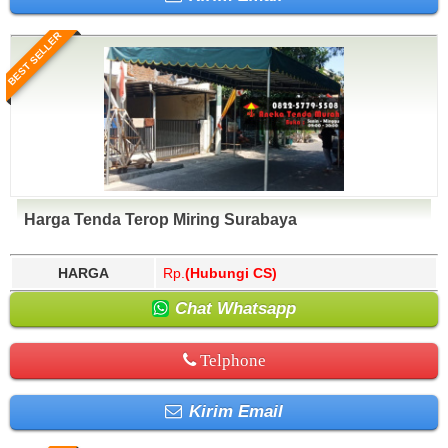
BEST SELLER
Harga Tenda Terop Miring Surabaya
HARGA
Rp.
(Hubungi CS)
Chat Whatsapp
Telphone
Kirim Email