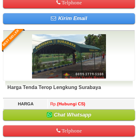
Telphone
Kirim Email
BEST SELLER
Harga Tenda Terop Lengkung Surabaya
HARGA
Rp.
(Hubungi CS)
Chat Whatsapp
Telphone