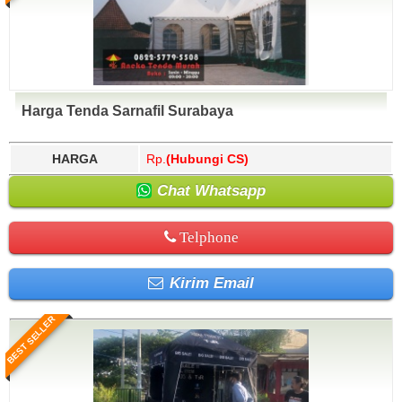
Harga Tenda Sarnafil Surabaya
HARGA
Rp.
(Hubungi CS)
Chat Whatsapp
Telphone
Kirim Email
BEST SELLER