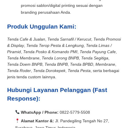
promosi sablon/digital printing sesuai dengan
branding perusahaan Anda.
Produk Unggulan Kami:
Tenda Cafe & Jualan
,
Tenda Sarnafil / Kerucut
,
Tenda Promosi
& Display
,
Tenda Terop Pesta & Lengkung
,
Tenda Limas /
Piramid
,
Tenda Posko & Komando PMI
,
Tenda Payung Cafe
,
Tenda Membrane
,
Tenda Lorong BNPB
,
Tenda Segitiga
,
Tenda Doem BNPB
,
Tenda BNPB
,
Tenda BPBD
,
Membrane
,
Tenda Roder
,
Tenda Dorokepek
,
Tenda Pesta
, serta berbagai
jenis tenda custom lainnya.
Hubungi Layanan Pelanggan (Fast
Response):
WhatsApp / Phone:
0822-5779-5508
Alamat Kantor &:
Jl. Pandegiling Tengah No 27,
Surabaya, Jawa Timur, Indonesia