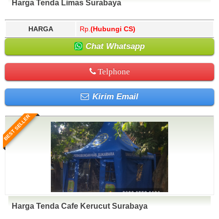
Harga Tenda Limas Surabaya
HARGA
Rp.
(Hubungi CS)
Chat Whatsapp
Telphone
Kirim Email
BEST SELLER
Harga Tenda Cafe Kerucut Surabaya