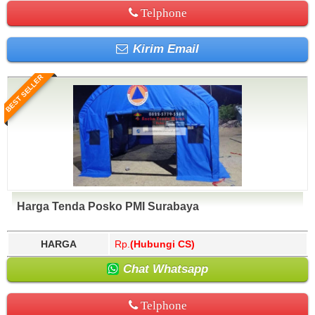
Telphone
Kirim Email
BEST SELLER
Harga Tenda Posko PMI Surabaya
HARGA
Rp.
(Hubungi CS)
Chat Whatsapp
Telphone