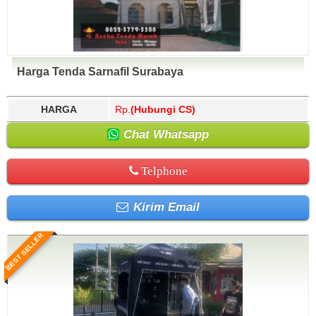
Harga Tenda Sarnafil Surabaya
HARGA
Rp.
(Hubungi CS)
Chat Whatsapp
Telphone
Kirim Email
BEST SELLER