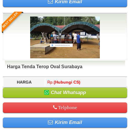
Kirim Email
BEST SELLER
Harga Tenda Terop Oval Surabaya
HARGA
Rp.
(Hubungi CS)
Chat Whatsapp
Telphone
Kirim Email