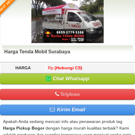
BEST SELLER
Harga Tenda Mobil Surabaya
HARGA
Rp.
(Hubungi CS)
Chat Whatsapp
Telphone
Kirim Email
Apakah Anda sedang mencari info atau penawaran produk tag
Harga Pickup Bogor
dengan harga murah kualitas terbaik? Kami
adalah produsen dan supplier terpercaya yang menjual aneka jenis