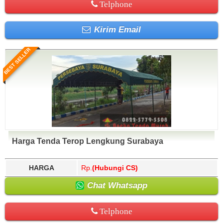
Telphone
Kirim Email
BEST SELLER
Harga Tenda Terop Lengkung Surabaya
HARGA
Rp.
(Hubungi CS)
Chat Whatsapp
Telphone