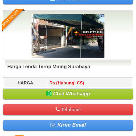
BEST SELLER
Harga Tenda Terop Miring Surabaya
HARGA
Rp.
(Hubungi CS)
Chat Whatsapp
Telphone
Kirim Email