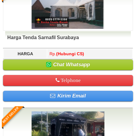
Harga Tenda Sarnafil Surabaya
HARGA
Rp.
(Hubungi CS)
Chat Whatsapp
Telphone
Kirim Email
BEST SELLER