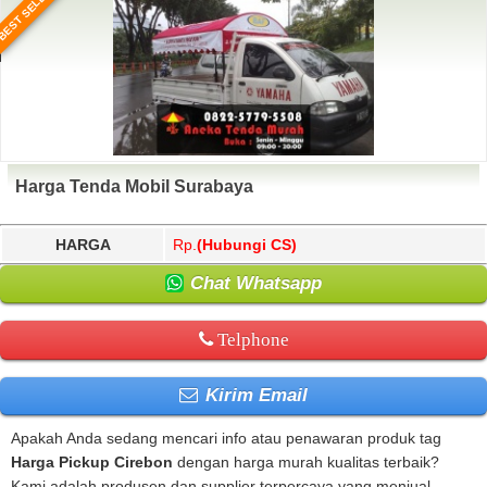
BEST SELLER
Harga Tenda Mobil Surabaya
HARGA
Rp.
(Hubungi CS)
Chat Whatsapp
Telphone
Kirim Email
Apakah Anda sedang mencari info atau penawaran produk tag
Harga Pickup Cirebon
dengan harga murah kualitas terbaik?
Kami adalah produsen dan supplier terpercaya yang menjual