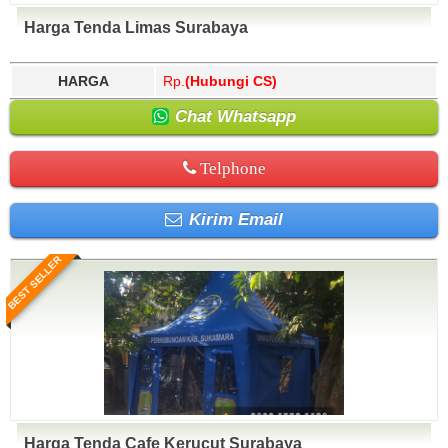
Harga Tenda Limas Surabaya
HARGA
Rp.
(Hubungi CS)
Chat Whatsapp
Telphone
Kirim Email
BEST SELLER
Harga Tenda Cafe Kerucut Surabaya