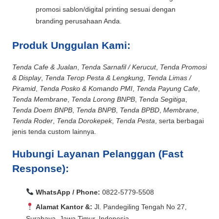
promosi sablon/digital printing sesuai dengan
branding perusahaan Anda.
Produk Unggulan Kami:
Tenda Cafe & Jualan
,
Tenda Sarnafil / Kerucut
,
Tenda Promosi
& Display
,
Tenda Terop Pesta & Lengkung
,
Tenda Limas /
Piramid
,
Tenda Posko & Komando PMI
,
Tenda Payung Cafe
,
Tenda Membrane
,
Tenda Lorong BNPB
,
Tenda Segitiga
,
Tenda Doem BNPB
,
Tenda BNPB
,
Tenda BPBD
,
Membrane
,
Tenda Roder
,
Tenda Dorokepek
,
Tenda Pesta
, serta berbagai
jenis tenda custom lainnya.
Hubungi Layanan Pelanggan (Fast
Response):
WhatsApp / Phone:
0822-5779-5508
Alamat Kantor &:
Jl. Pandegiling Tengah No 27,
Surabaya, Jawa Timur, Indonesia