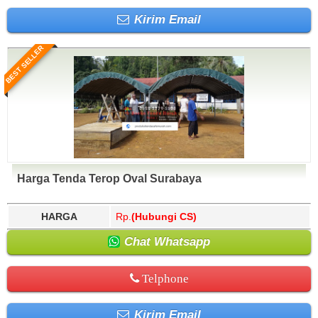
Kirim Email
BEST SELLER
Harga Tenda Terop Oval Surabaya
HARGA
Rp.
(Hubungi CS)
Chat Whatsapp
Telphone
Kirim Email