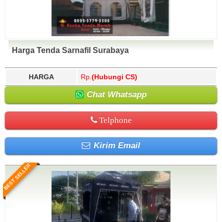
Harga Tenda Sarnafil Surabaya
HARGA
Rp.
(Hubungi CS)
Chat Whatsapp
Telphone
Kirim Email
BEST SELLER