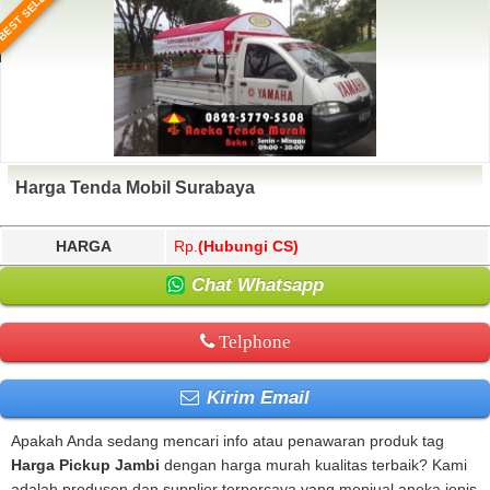
BEST SELLER
Harga Tenda Mobil Surabaya
HARGA
Rp.
(Hubungi CS)
Chat Whatsapp
Telphone
Kirim Email
Apakah Anda sedang mencari info atau penawaran produk tag
Harga Pickup Jambi
dengan harga murah kualitas terbaik? Kami
adalah produsen dan supplier terpercaya yang menjual aneka jenis