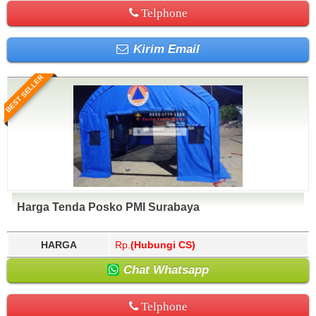
Telphone
Kirim Email
BEST SELLER
Harga Tenda Posko PMI Surabaya
HARGA
Rp.
(Hubungi CS)
Chat Whatsapp
Telphone