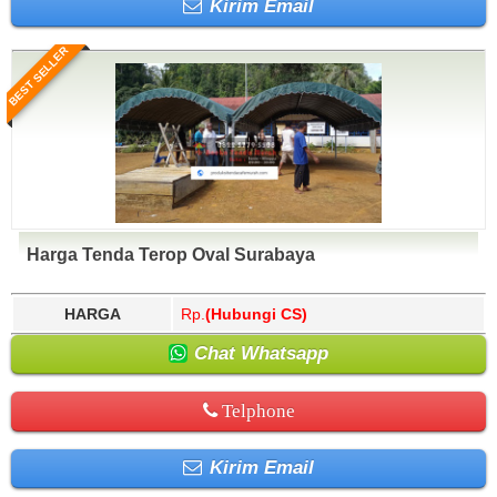
Kirim Email
BEST SELLER
Harga Tenda Terop Oval Surabaya
HARGA
Rp.
(Hubungi CS)
Chat Whatsapp
Telphone
Kirim Email