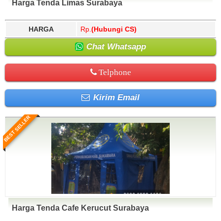
Harga Tenda Limas Surabaya
HARGA
Rp.
(Hubungi CS)
Chat Whatsapp
Telphone
Kirim Email
BEST SELLER
Harga Tenda Cafe Kerucut Surabaya