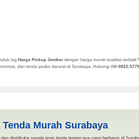
roduk tag
Harga Pickup Jember
dengan harga murah kualitas terbaik?
a promosi, dan tenda posko darurat di Surabaya. Hubungi WA
0822-577
r | PRODUKSI ANEKA TENDA 
a Tenda Murah Surabaya
dan distributor segala jenis tenda terpercaya yang berbasis di Sura