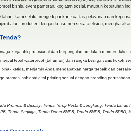
mosi bisnis, event pameran, kegiatan sosial, maupun kebutuhan indus
20 tahun, kami selalu mengedepankan kualitas pelayanan dan kepua
jembatani produsen dengan konsumen secara efisien, menghasilkan 
 Tenda?
naga kerja ahli profesional dan berpengalaman dalam memproduksi ri
 terpal tebal waterproof (tahan air) dan rangka besi galvanis kokoh ser
 pihak ketiga, menjamin Anda mendapatkan harga terbaik dan bersain
go promosi sablon/digital printing sesuai dengan branding perusahaan
nda Promosi & Display
,
Tenda Terop Pesta & Lengkung
,
Tenda Limas /
NPB
,
Tenda Segitiga
,
Tenda Doem BNPB
,
Tenda BNPB
,
Tenda BPBD
,
M