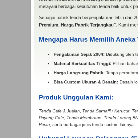
melayani berbagai kebutuhan tenda baik untuk pro
Sebagai pabrik tenda berpengalaman lebih dari 
Premium, Harga Pabrik Terjangkau"
. Kami men
Mengapa Harus Memilih Aneka
Pengalaman Sejak 2004:
Didukung oleh te
Material Berkualitas Tinggi:
Pilihan bahan
Harga Langsung Pabrik:
Tanpa perantara
Bisa Custom Ukuran & Desain:
Desain lo
Produk Unggulan Kami:
Tenda Cafe & Jualan
,
Tenda Sarnafil / Kerucut
,
Te
Payung Cafe
,
Tenda Membrane
,
Tenda Lorong B
Pesta
, serta berbagai jenis tenda custom lainnya.