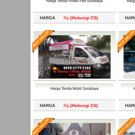
Harga Tenda Posko PMI Surabaya
Harg
HARGA
Rp.
(Hubungi CS)
HAR
BEST SELLER
BEST SELLER
Harga Tenda Mobil Surabaya
HARGA
Rp.
(Hubungi CS)
HAR
BEST SELLER
BEST SELLER