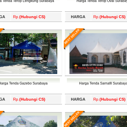
a Tenda Terop Lengkung Surabaya
Harga Tenda Terop Oval Suraba
GA
Rp.
(Hubungi CS)
HARGA
Rp.
(Hubungi CS)
BEST SELLER
Harga Tenda Gazebo Surabaya
Harga Tenda Sarnafil Surabay
GA
Rp.
(Hubungi CS)
HARGA
Rp.
(Hubungi CS)
BEST SELLER