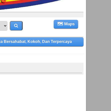
🗺 Maps
 Bersahabat, Kokoh, Dan Terpercaya