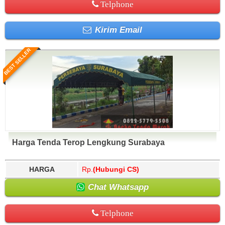
Telphone
Kirim Email
BEST SELLER
Harga Tenda Terop Lengkung Surabaya
HARGA
Rp.
(Hubungi CS)
Chat Whatsapp
Telphone