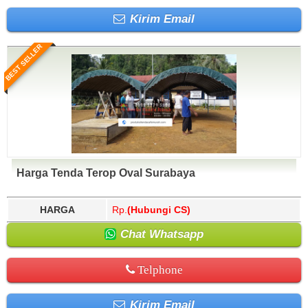
Kirim Email
BEST SELLER
Harga Tenda Terop Oval Surabaya
HARGA
Rp.
(Hubungi CS)
Chat Whatsapp
Telphone
Kirim Email