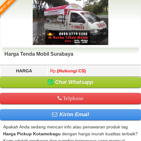
BEST SELLER
Harga Tenda Mobil Surabaya
HARGA
Rp.
(Hubungi CS)
Chat Whatsapp
Telphone
Kirim Email
Apakah Anda sedang mencari info atau penawaran produk tag
Harga Pickup Kotamobagu
dengan harga murah kualitas terbaik?
Kami adalah produsen dan supplier terpercaya yang menjual