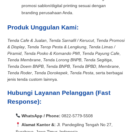
promosi sablon/digital printing sesuai dengan
branding perusahaan Anda.
Produk Unggulan Kami:
Tenda Cafe & Jualan
,
Tenda Sarnafil / Kerucut
,
Tenda Promosi
& Display
,
Tenda Terop Pesta & Lengkung
,
Tenda Limas /
Piramid
,
Tenda Posko & Komando PMI
,
Tenda Payung Cafe
,
Tenda Membrane
,
Tenda Lorong BNPB
,
Tenda Segitiga
,
Tenda Doem BNPB
,
Tenda BNPB
,
Tenda BPBD
,
Membrane
,
Tenda Roder
,
Tenda Dorokepek
,
Tenda Pesta
, serta berbagai
jenis tenda custom lainnya.
Hubungi Layanan Pelanggan (Fast
Response):
WhatsApp / Phone:
0822-5779-5508
Alamat Kantor &:
Jl. Pandegiling Tengah No 27,
Surabaya, Jawa Timur, Indonesia