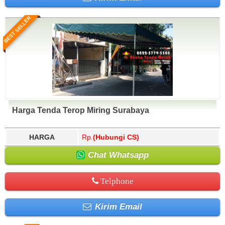
BEST SELLER
Harga Tenda Terop Miring Surabaya
HARGA
Rp.
(Hubungi CS)
Chat Whatsapp
Telphone
Kirim Email