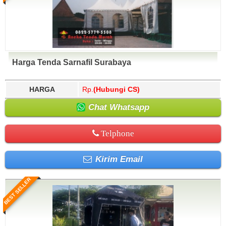
Harga Tenda Sarnafil Surabaya
HARGA
Rp.
(Hubungi CS)
Chat Whatsapp
Telphone
Kirim Email
BEST SELLER