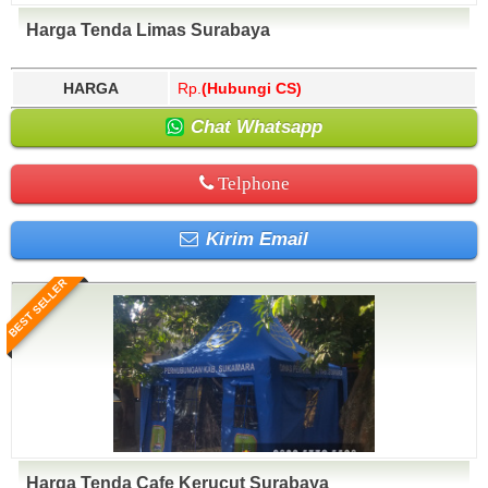
Harga Tenda Limas Surabaya
HARGA
Rp.
(Hubungi CS)
Chat Whatsapp
Telphone
Kirim Email
BEST SELLER
Harga Tenda Cafe Kerucut Surabaya