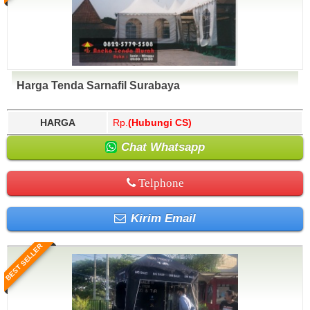
Harga Tenda Sarnafil Surabaya
HARGA
Rp.
(Hubungi CS)
Chat Whatsapp
Telphone
Kirim Email
BEST SELLER