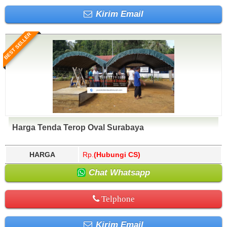
Kirim Email
BEST SELLER
Harga Tenda Terop Oval Surabaya
HARGA
Rp.
(Hubungi CS)
Chat Whatsapp
Telphone
Kirim Email