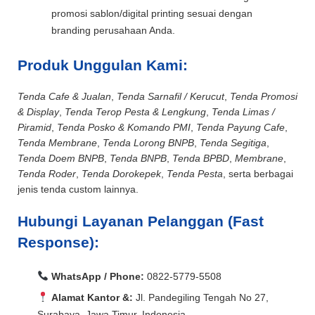
promosi sablon/digital printing sesuai dengan
branding perusahaan Anda.
Produk Unggulan Kami:
Tenda Cafe & Jualan
,
Tenda Sarnafil / Kerucut
,
Tenda Promosi
& Display
,
Tenda Terop Pesta & Lengkung
,
Tenda Limas /
Piramid
,
Tenda Posko & Komando PMI
,
Tenda Payung Cafe
,
Tenda Membrane
,
Tenda Lorong BNPB
,
Tenda Segitiga
,
Tenda Doem BNPB
,
Tenda BNPB
,
Tenda BPBD
,
Membrane
,
Tenda Roder
,
Tenda Dorokepek
,
Tenda Pesta
, serta berbagai
jenis tenda custom lainnya.
Hubungi Layanan Pelanggan (Fast
Response):
WhatsApp / Phone:
0822-5779-5508
Alamat Kantor &:
Jl. Pandegiling Tengah No 27,
Surabaya, Jawa Timur, Indonesia