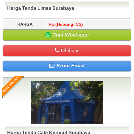
Harga Tenda Limas Surabaya
HARGA
Rp.
(Hubungi CS)
Chat Whatsapp
Telphone
Kirim Email
BEST SELLER
Harga Tenda Cafe Kerucut Surabaya