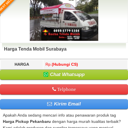
BEST SELLER
Harga Tenda Mobil Surabaya
HARGA
Rp.
(Hubungi CS)
Chat Whatsapp
Telphone
Kirim Email
Apakah Anda sedang mencari info atau penawaran produk tag
Harga Pickup Pekanbaru
dengan harga murah kualitas terbaik?
Kami adalah produsen dan supplier terpercaya yang menjual