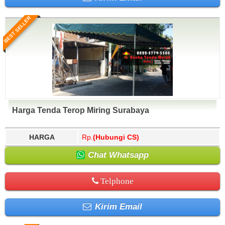
BEST SELLER
Harga Tenda Terop Miring Surabaya
HARGA
Rp.
(Hubungi CS)
Chat Whatsapp
Telphone
Kirim Email