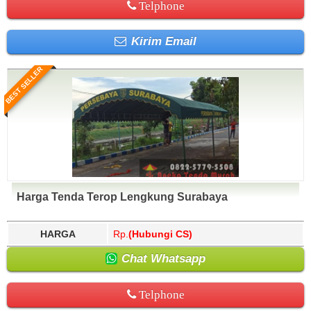
Telphone
Kirim Email
BEST SELLER
Harga Tenda Terop Lengkung Surabaya
HARGA
Rp.
(Hubungi CS)
Chat Whatsapp
Telphone