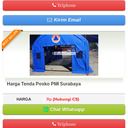
Telphone
Kirim Email
BEST SELLER
Harga Tenda Posko PMI Surabaya
HARGA
Rp.
(Hubungi CS)
Chat Whatsapp
Telphone