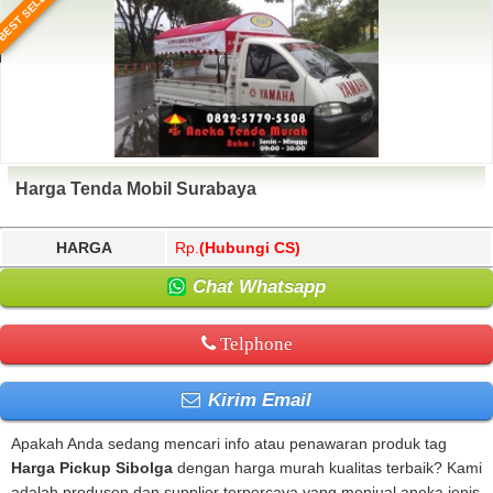
BEST SELLER
Harga Tenda Mobil Surabaya
HARGA
Rp.
(Hubungi CS)
Chat Whatsapp
Telphone
Kirim Email
Apakah Anda sedang mencari info atau penawaran produk tag
Harga Pickup Sibolga
dengan harga murah kualitas terbaik? Kami
adalah produsen dan supplier terpercaya yang menjual aneka jenis