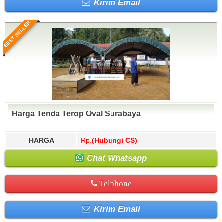
Kirim Email
BEST SELLER
Harga Tenda Terop Oval Surabaya
HARGA
Rp.
(Hubungi CS)
Chat Whatsapp
Telphone
Kirim Email