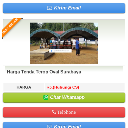
Kirim Email
BEST SELLER
Harga Tenda Terop Oval Surabaya
HARGA
Rp.
(Hubungi CS)
Chat Whatsapp
Telphone
Kirim Email