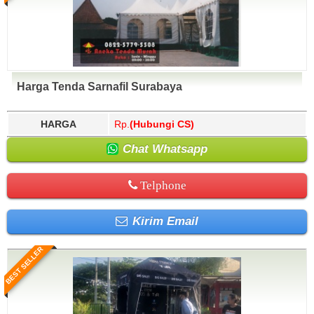
Harga Tenda Sarnafil Surabaya
HARGA
Rp.
(Hubungi CS)
Chat Whatsapp
Telphone
Kirim Email
BEST SELLER