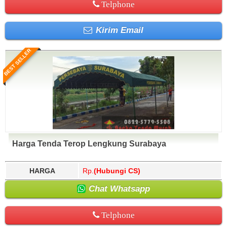
Telphone
Kirim Email
BEST SELLER
Harga Tenda Terop Lengkung Surabaya
HARGA
Rp.
(Hubungi CS)
Chat Whatsapp
Telphone