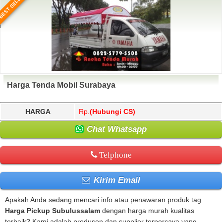
BEST SELLER
Harga Tenda Mobil Surabaya
HARGA
Rp.
(Hubungi CS)
Chat Whatsapp
Telphone
Kirim Email
Apakah Anda sedang mencari info atau penawaran produk tag
Harga Pickup Subulussalam
dengan harga murah kualitas
terbaik? Kami adalah produsen dan supplier terpercaya yang