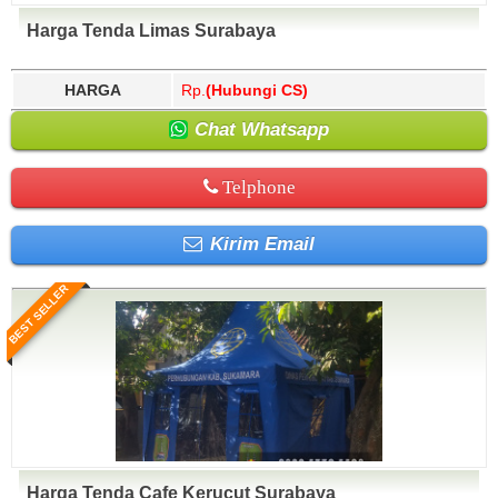
Harga Tenda Limas Surabaya
HARGA
Rp.
(Hubungi CS)
Chat Whatsapp
Telphone
Kirim Email
BEST SELLER
Harga Tenda Cafe Kerucut Surabaya