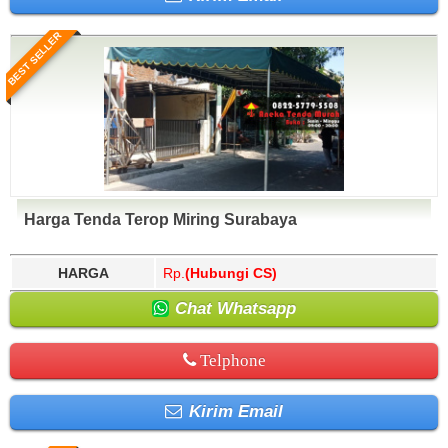
BEST SELLER
Harga Tenda Terop Miring Surabaya
HARGA
Rp.
(Hubungi CS)
Chat Whatsapp
Telphone
Kirim Email