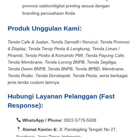
promosi sablon/digital printing sesuai dengan
branding perusahaan Anda.
Produk Unggulan Kami:
Tenda Cafe & Jualan
,
Tenda Sarnafil / Kerucut
,
Tenda Promosi
& Display
,
Tenda Terop Pesta & Lengkung
,
Tenda Limas /
Piramid
,
Tenda Posko & Komando PMI
,
Tenda Payung Cafe
,
Tenda Membrane
,
Tenda Lorong BNPB
,
Tenda Segitiga
,
Tenda Doem BNPB
,
Tenda BNPB
,
Tenda BPBD
,
Membrane
,
Tenda Roder
,
Tenda Dorokepek
,
Tenda Pesta
, serta berbagai
jenis tenda custom lainnya.
Hubungi Layanan Pelanggan (Fast
Response):
WhatsApp / Phone:
0822-5779-5508
Alamat Kantor &:
Jl. Pandegiling Tengah No 27,
Surabaya, Jawa Timur, Indonesia