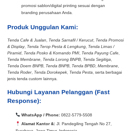
promosi sablon/digital printing sesuai dengan
branding perusahaan Anda.
Produk Unggulan Kami:
Tenda Cafe & Jualan
,
Tenda Sarnafil / Kerucut
,
Tenda Promosi
& Display
,
Tenda Terop Pesta & Lengkung
,
Tenda Limas /
Piramid
,
Tenda Posko & Komando PMI
,
Tenda Payung Cafe
,
Tenda Membrane
,
Tenda Lorong BNPB
,
Tenda Segitiga
,
Tenda Doem BNPB
,
Tenda BNPB
,
Tenda BPBD
,
Membrane
,
Tenda Roder
,
Tenda Dorokepek
,
Tenda Pesta
, serta berbagai
jenis tenda custom lainnya.
Hubungi Layanan Pelanggan (Fast
Response):
WhatsApp / Phone:
0822-5779-5508
Alamat Kantor &:
Jl. Pandegiling Tengah No 27,
Surabaya, Jawa Timur, Indonesia