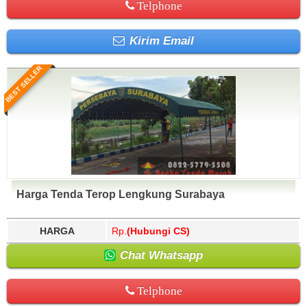
Telphone
Kirim Email
BEST SELLER
Harga Tenda Terop Lengkung Surabaya
HARGA
Rp.
(Hubungi CS)
Chat Whatsapp
Telphone