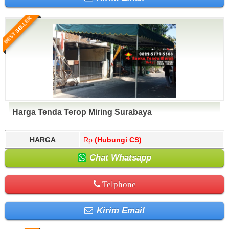
BEST SELLER
Harga Tenda Terop Miring Surabaya
HARGA
Rp.
(Hubungi CS)
Chat Whatsapp
Telphone
Kirim Email