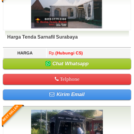
Harga Tenda Sarnafil Surabaya
HARGA
Rp.
(Hubungi CS)
Chat Whatsapp
Telphone
Kirim Email
BEST SELLER