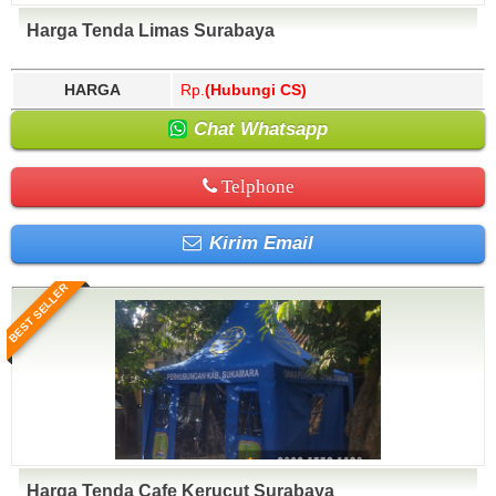
Harga Tenda Limas Surabaya
HARGA
Rp.
(Hubungi CS)
Chat Whatsapp
Telphone
Kirim Email
BEST SELLER
Harga Tenda Cafe Kerucut Surabaya