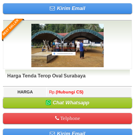
Kirim Email
BEST SELLER
Harga Tenda Terop Oval Surabaya
HARGA
Rp.
(Hubungi CS)
Chat Whatsapp
Telphone
Kirim Email