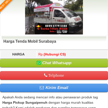
BEST SELLER
Harga Tenda Mobil Surabaya
HARGA
Rp.
(Hubungi CS)
Chat Whatsapp
Telphone
Kirim Email
Apakah Anda sedang mencari info atau penawaran produk tag
Harga Pickup Sungaipenuh
dengan harga murah kualitas
terbaik? Kami adalah produsen dan supplier terpercaya yang