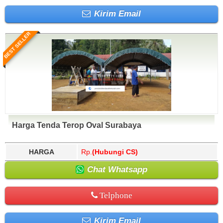
Kirim Email
BEST SELLER
Harga Tenda Terop Oval Surabaya
HARGA
Rp.
(Hubungi CS)
Chat Whatsapp
Telphone
Kirim Email