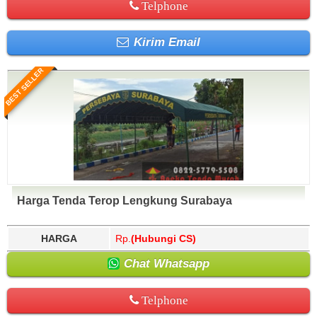
Telphone
Kirim Email
BEST SELLER
Harga Tenda Terop Lengkung Surabaya
HARGA
Rp.
(Hubungi CS)
Chat Whatsapp
Telphone