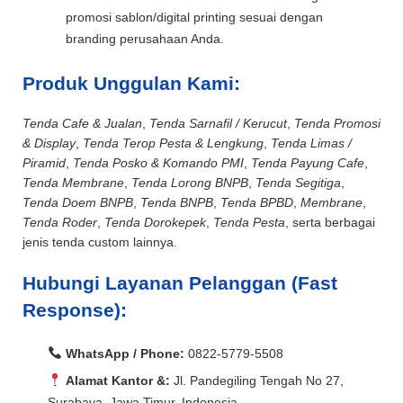
promosi sablon/digital printing sesuai dengan
branding perusahaan Anda.
Produk Unggulan Kami:
Tenda Cafe & Jualan
,
Tenda Sarnafil / Kerucut
,
Tenda Promosi
& Display
,
Tenda Terop Pesta & Lengkung
,
Tenda Limas /
Piramid
,
Tenda Posko & Komando PMI
,
Tenda Payung Cafe
,
Tenda Membrane
,
Tenda Lorong BNPB
,
Tenda Segitiga
,
Tenda Doem BNPB
,
Tenda BNPB
,
Tenda BPBD
,
Membrane
,
Tenda Roder
,
Tenda Dorokepek
,
Tenda Pesta
, serta berbagai
jenis tenda custom lainnya.
Hubungi Layanan Pelanggan (Fast
Response):
WhatsApp / Phone:
0822-5779-5508
Alamat Kantor &:
Jl. Pandegiling Tengah No 27,
Surabaya, Jawa Timur, Indonesia