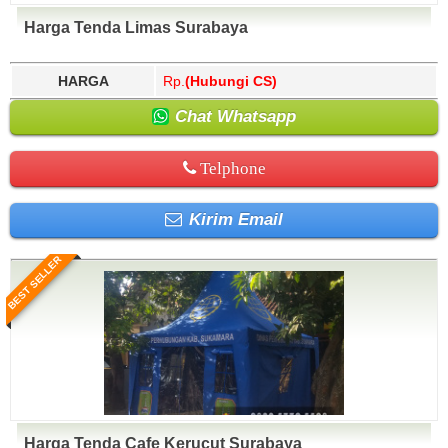
Harga Tenda Limas Surabaya
HARGA
Rp.
(Hubungi CS)
Chat Whatsapp
Telphone
Kirim Email
BEST SELLER
Harga Tenda Cafe Kerucut Surabaya