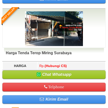
BEST SELLER
Harga Tenda Terop Miring Surabaya
HARGA
Rp.
(Hubungi CS)
Chat Whatsapp
Telphone
Kirim Email