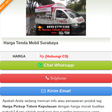
BEST SELLER
Harga Tenda Mobil Surabaya
HARGA
Rp.
(Hubungi CS)
Chat Whatsapp
Telphone
Kirim Email
Apakah Anda sedang mencari info atau penawaran produk tag
Harga Pickup Tidore Kepulauan
dengan harga murah kualitas
terbaik? Kami adalah produsen dan supplier terpercaya yang