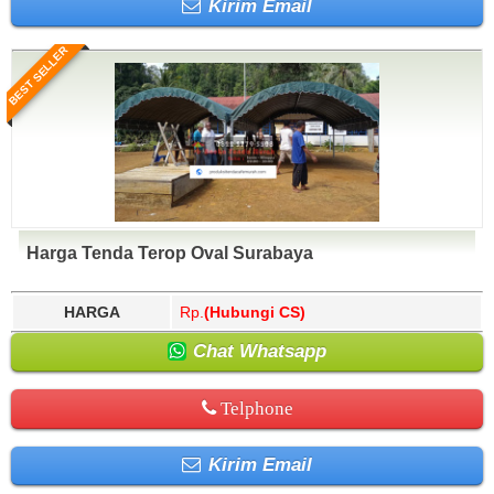
Kirim Email
BEST SELLER
Harga Tenda Terop Oval Surabaya
HARGA
Rp.
(Hubungi CS)
Chat Whatsapp
Telphone
Kirim Email