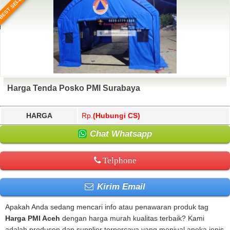
BEST SELLER
Harga Tenda Posko PMI Surabaya
HARGA
Rp.
(Hubungi CS)
Chat Whatsapp
Telphone
Kirim Email
Apakah Anda sedang mencari info atau penawaran produk tag
Harga PMI Aceh
dengan harga murah kualitas terbaik? Kami
adalah produsen dan supplier terpercaya yang menjual aneka jenis