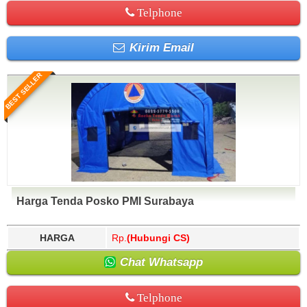
Telphone
Kirim Email
BEST SELLER
Harga Tenda Posko PMI Surabaya
HARGA
Rp.
(Hubungi CS)
Chat Whatsapp
Telphone