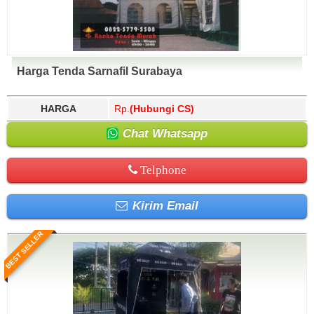
Harga Tenda Sarnafil Surabaya
HARGA
Rp.
(Hubungi CS)
Chat Whatsapp
Telphone
Kirim Email
BEST SELLER