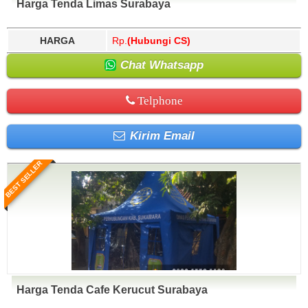
Harga Tenda Limas Surabaya
HARGA
Rp.
(Hubungi CS)
Chat Whatsapp
Telphone
Kirim Email
BEST SELLER
Harga Tenda Cafe Kerucut Surabaya