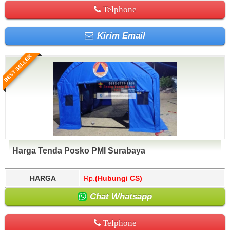
Telphone
Kirim Email
BEST SELLER
Harga Tenda Posko PMI Surabaya
HARGA
Rp.
(Hubungi CS)
Chat Whatsapp
Telphone