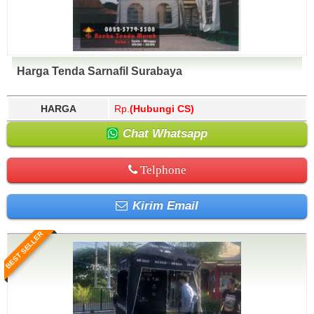
Harga Tenda Sarnafil Surabaya
HARGA
Rp.
(Hubungi CS)
Chat Whatsapp
Telphone
Kirim Email
BEST SELLER