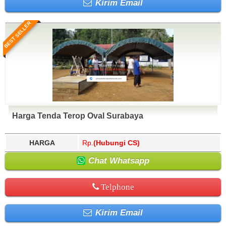
Kirim Email
BEST SELLER
Harga Tenda Terop Oval Surabaya
HARGA
Rp.
(Hubungi CS)
Chat Whatsapp
Telphone
Kirim Email