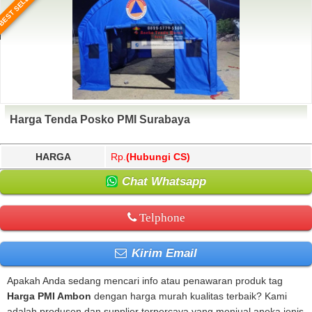
BEST SELLER
Harga Tenda Posko PMI Surabaya
HARGA
Rp.
(Hubungi CS)
Chat Whatsapp
Telphone
Kirim Email
Apakah Anda sedang mencari info atau penawaran produk tag
Harga PMI Ambon
dengan harga murah kualitas terbaik? Kami
adalah produsen dan supplier terpercaya yang menjual aneka jenis