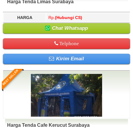
Harga Tenda Limas Surabaya
HARGA
Rp.
(Hubungi CS)
Chat Whatsapp
Telphone
Kirim Email
BEST SELLER
Harga Tenda Cafe Kerucut Surabaya