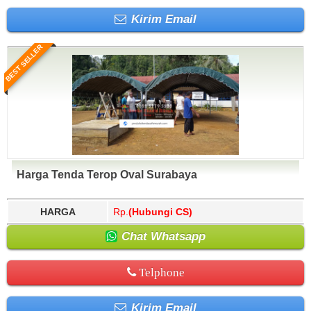
Kirim Email
BEST SELLER
Harga Tenda Terop Oval Surabaya
HARGA
Rp.
(Hubungi CS)
Chat Whatsapp
Telphone
Kirim Email