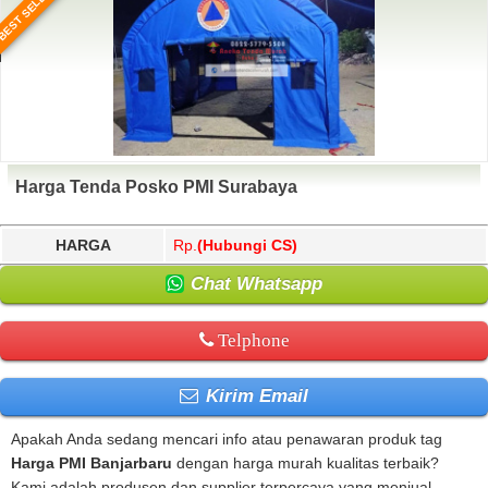
BEST SELLER
Harga Tenda Posko PMI Surabaya
HARGA
Rp.
(Hubungi CS)
Chat Whatsapp
Telphone
Kirim Email
Apakah Anda sedang mencari info atau penawaran produk tag
Harga PMI Banjarbaru
dengan harga murah kualitas terbaik?
Kami adalah produsen dan supplier terpercaya yang menjual