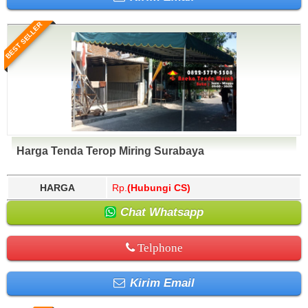
BEST SELLER
Harga Tenda Terop Miring Surabaya
HARGA
Rp.
(Hubungi CS)
Chat Whatsapp
Telphone
Kirim Email