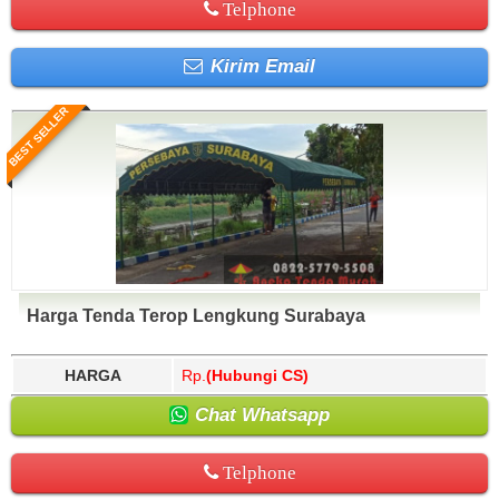
Telphone
Kirim Email
BEST SELLER
Harga Tenda Terop Lengkung Surabaya
HARGA
Rp.
(Hubungi CS)
Chat Whatsapp
Telphone