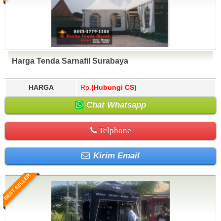
Harga Tenda Sarnafil Surabaya
HARGA
Rp.
(Hubungi CS)
Chat Whatsapp
Telphone
Kirim Email
BEST SELLER