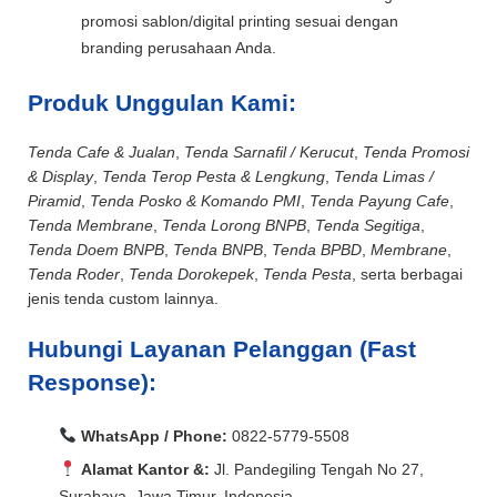
promosi sablon/digital printing sesuai dengan
branding perusahaan Anda.
Produk Unggulan Kami:
Tenda Cafe & Jualan
,
Tenda Sarnafil / Kerucut
,
Tenda Promosi
& Display
,
Tenda Terop Pesta & Lengkung
,
Tenda Limas /
Piramid
,
Tenda Posko & Komando PMI
,
Tenda Payung Cafe
,
Tenda Membrane
,
Tenda Lorong BNPB
,
Tenda Segitiga
,
Tenda Doem BNPB
,
Tenda BNPB
,
Tenda BPBD
,
Membrane
,
Tenda Roder
,
Tenda Dorokepek
,
Tenda Pesta
, serta berbagai
jenis tenda custom lainnya.
Hubungi Layanan Pelanggan (Fast
Response):
WhatsApp / Phone:
0822-5779-5508
Alamat Kantor &:
Jl. Pandegiling Tengah No 27,
Surabaya, Jawa Timur, Indonesia