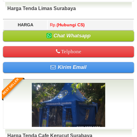
Harga Tenda Limas Surabaya
HARGA
Rp.
(Hubungi CS)
Chat Whatsapp
Telphone
Kirim Email
BEST SELLER
Harga Tenda Cafe Kerucut Surabaya