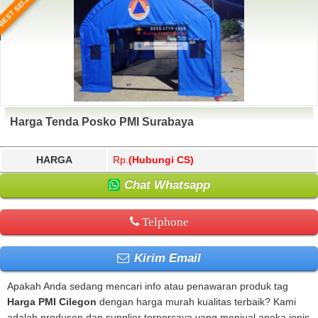
BEST SELLER
Harga Tenda Posko PMI Surabaya
HARGA
Rp.
(Hubungi CS)
Chat Whatsapp
Telphone
Kirim Email
Apakah Anda sedang mencari info atau penawaran produk tag
Harga PMI Cilegon
dengan harga murah kualitas terbaik? Kami
adalah produsen dan supplier terpercaya yang menjual aneka jenis