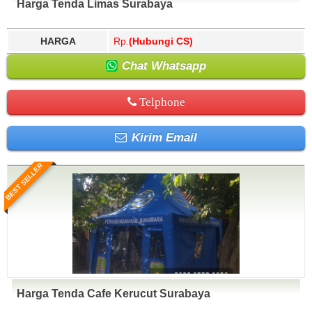
Harga Tenda Limas Surabaya
HARGA
Rp.
(Hubungi CS)
Chat Whatsapp
Telphone
Kirim Email
BEST SELLER
Harga Tenda Cafe Kerucut Surabaya