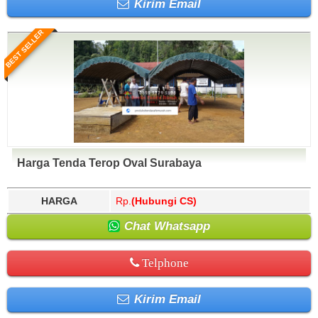
Kirim Email
BEST SELLER
Harga Tenda Terop Oval Surabaya
HARGA
Rp.
(Hubungi CS)
Chat Whatsapp
Telphone
Kirim Email