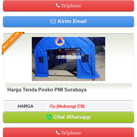
Telphone
Kirim Email
BEST SELLER
Harga Tenda Posko PMI Surabaya
HARGA
Rp.
(Hubungi CS)
Chat Whatsapp
Telphone