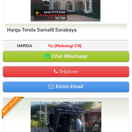
Harga Tenda Sarnafil Surabaya
HARGA
Rp.
(Hubungi CS)
Chat Whatsapp
Telphone
Kirim Email
BEST SELLER