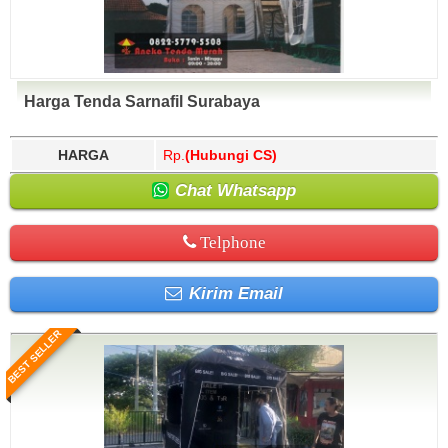
Harga Tenda Sarnafil Surabaya
HARGA
Rp.
(Hubungi CS)
Chat Whatsapp
Telphone
Kirim Email
BEST SELLER