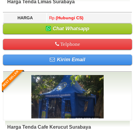
Harga Tenda Limas Surabaya
HARGA
Rp.
(Hubungi CS)
Chat Whatsapp
Telphone
Kirim Email
BEST SELLER
Harga Tenda Cafe Kerucut Surabaya