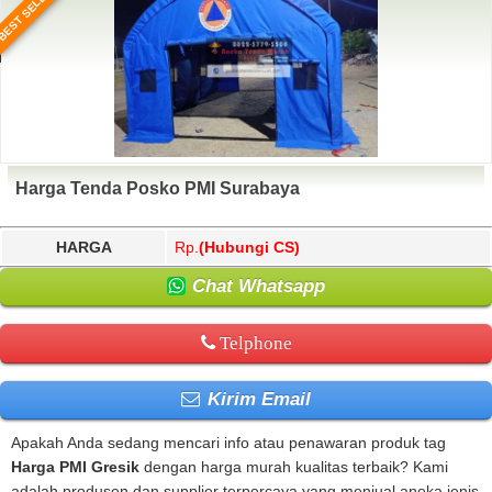
BEST SELLER
Harga Tenda Posko PMI Surabaya
HARGA
Rp.
(Hubungi CS)
Chat Whatsapp
Telphone
Kirim Email
Apakah Anda sedang mencari info atau penawaran produk tag
Harga PMI Gresik
dengan harga murah kualitas terbaik? Kami
adalah produsen dan supplier terpercaya yang menjual aneka jenis