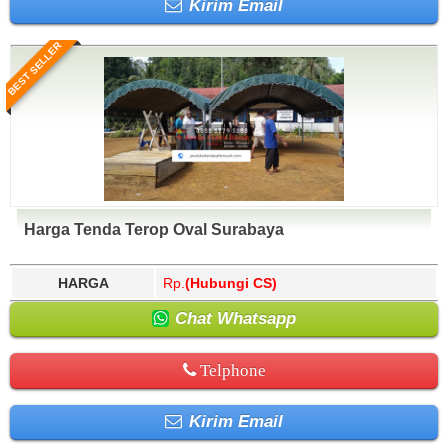
Kirim Email
BEST SELLER
Harga Tenda Terop Oval Surabaya
HARGA
Rp.
(Hubungi CS)
Chat Whatsapp
Telphone
Kirim Email