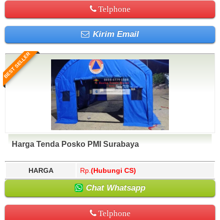
Telphone
Kirim Email
BEST SELLER
Harga Tenda Posko PMI Surabaya
HARGA
Rp.
(Hubungi CS)
Chat Whatsapp
Telphone