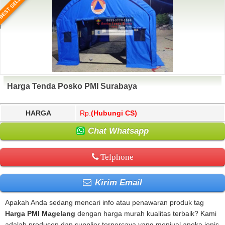
BEST SELLER
Harga Tenda Posko PMI Surabaya
HARGA
Rp.
(Hubungi CS)
Chat Whatsapp
Telphone
Kirim Email
Apakah Anda sedang mencari info atau penawaran produk tag
Harga PMI Magelang
dengan harga murah kualitas terbaik? Kami
adalah produsen dan supplier terpercaya yang menjual aneka jenis