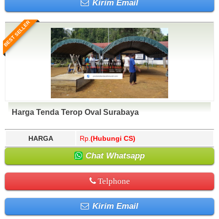
Kirim Email
BEST SELLER
Harga Tenda Terop Oval Surabaya
HARGA
Rp.
(Hubungi CS)
Chat Whatsapp
Telphone
Kirim Email