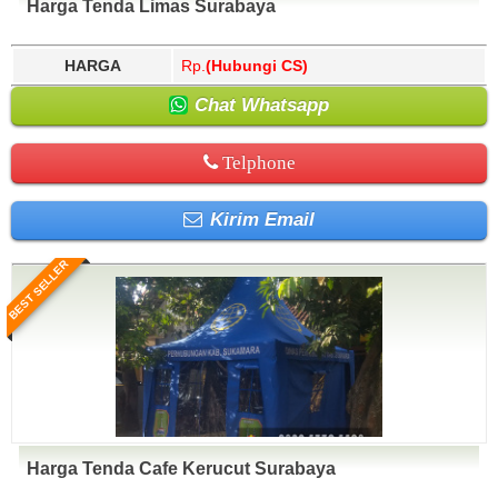
Harga Tenda Limas Surabaya
HARGA
Rp.
(Hubungi CS)
Chat Whatsapp
Telphone
Kirim Email
BEST SELLER
Harga Tenda Cafe Kerucut Surabaya