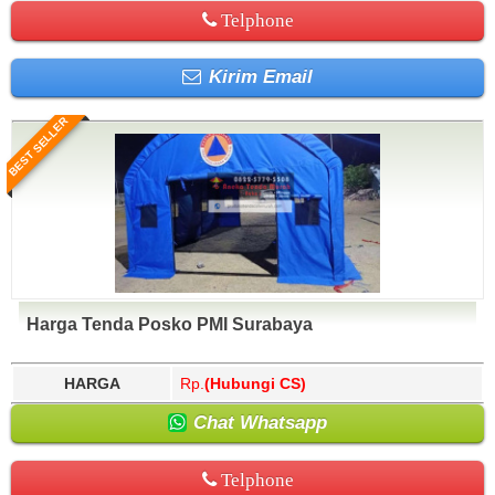
Telphone
Kirim Email
BEST SELLER
Harga Tenda Posko PMI Surabaya
HARGA
Rp.
(Hubungi CS)
Chat Whatsapp
Telphone