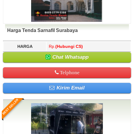
Harga Tenda Sarnafil Surabaya
HARGA
Rp.
(Hubungi CS)
Chat Whatsapp
Telphone
Kirim Email
BEST SELLER