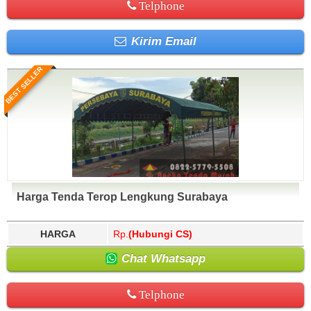
Telphone
Kirim Email
BEST SELLER
Harga Tenda Terop Lengkung Surabaya
HARGA
Rp.
(Hubungi CS)
Chat Whatsapp
Telphone