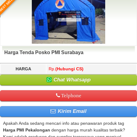
BEST SELLER
Harga Tenda Posko PMI Surabaya
HARGA
Rp.
(Hubungi CS)
Chat Whatsapp
Telphone
Kirim Email
Apakah Anda sedang mencari info atau penawaran produk tag
Harga PMI Pekalongan
dengan harga murah kualitas terbaik?
Kami adalah produsen dan supplier terpercaya yang menjual