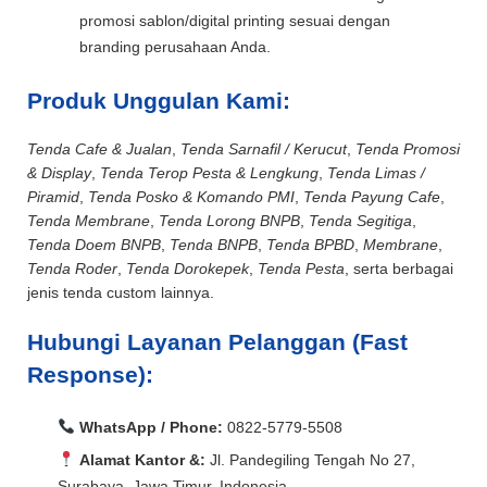
promosi sablon/digital printing sesuai dengan
branding perusahaan Anda.
Produk Unggulan Kami:
Tenda Cafe & Jualan
,
Tenda Sarnafil / Kerucut
,
Tenda Promosi
& Display
,
Tenda Terop Pesta & Lengkung
,
Tenda Limas /
Piramid
,
Tenda Posko & Komando PMI
,
Tenda Payung Cafe
,
Tenda Membrane
,
Tenda Lorong BNPB
,
Tenda Segitiga
,
Tenda Doem BNPB
,
Tenda BNPB
,
Tenda BPBD
,
Membrane
,
Tenda Roder
,
Tenda Dorokepek
,
Tenda Pesta
, serta berbagai
jenis tenda custom lainnya.
Hubungi Layanan Pelanggan (Fast
Response):
WhatsApp / Phone:
0822-5779-5508
Alamat Kantor &:
Jl. Pandegiling Tengah No 27,
Surabaya, Jawa Timur, Indonesia