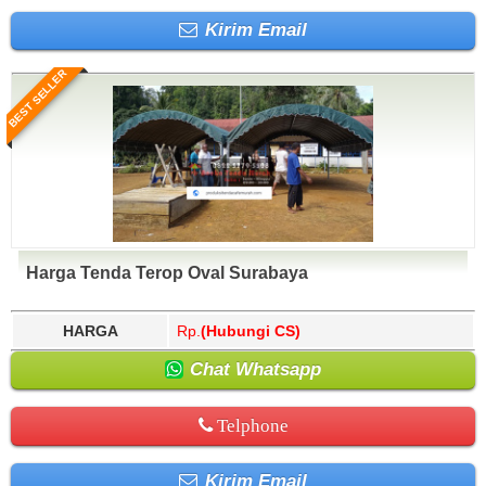
Kirim Email
BEST SELLER
Harga Tenda Terop Oval Surabaya
HARGA
Rp.
(Hubungi CS)
Chat Whatsapp
Telphone
Kirim Email