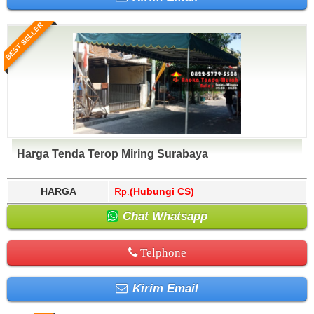
BEST SELLER
Harga Tenda Terop Miring Surabaya
HARGA
Rp.
(Hubungi CS)
Chat Whatsapp
Telphone
Kirim Email