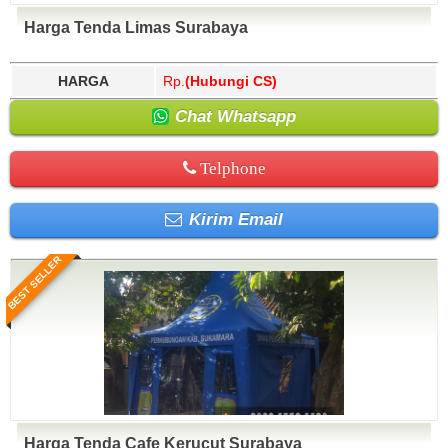
Harga Tenda Limas Surabaya
HARGA
Rp.
(Hubungi CS)
Chat Whatsapp
Telphone
Kirim Email
BEST SELLER
Harga Tenda Cafe Kerucut Surabaya