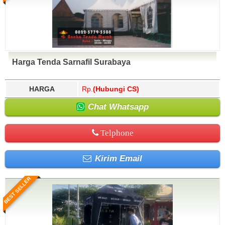
Harga Tenda Sarnafil Surabaya
HARGA
Rp.
(Hubungi CS)
Chat Whatsapp
Telphone
Kirim Email
BEST SELLER