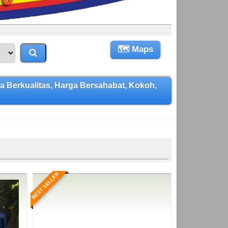
🗺 Maps
Berkualitas, Harga Bersahabat, Kokoh,
BEST SELLER