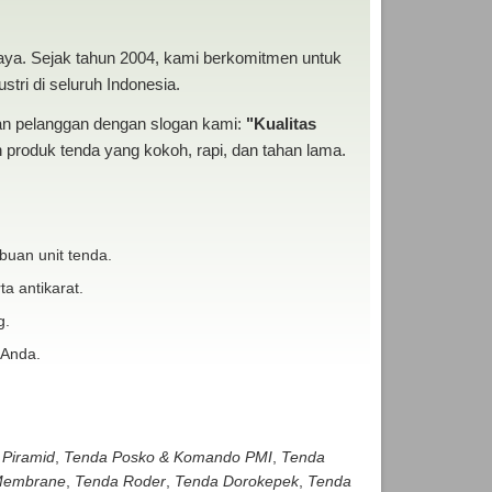
baya. Sejak tahun 2004, kami berkomitmen untuk
tri di seluruh Indonesia.
san pelanggan dengan slogan kami:
"Kualitas
produk tenda yang kokoh, rapi, dan tahan lama.
buan unit tenda.
ta antikarat.
g.
 Anda.
 Piramid
,
Tenda Posko & Komando PMI
,
Tenda
embrane
,
Tenda Roder
,
Tenda Dorokepek
,
Tenda