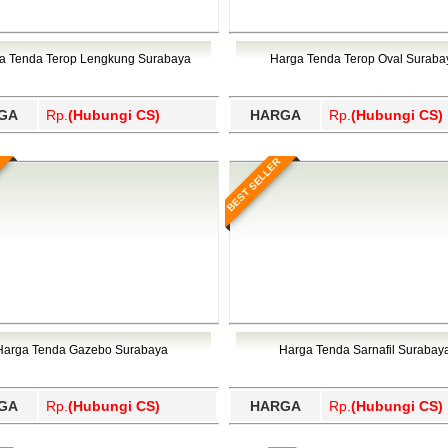
ba Samosir, Tojo Una-Una, Toli-Toli, Tolikara, Tomohon, Toraja
ikmalaya, Tebing Tinggi, Tebo, Tegal, Teluk Bintuni, Teluk Won
Wajo, Wakatobi, Waropen, Way Kanan, Wonogiri, Wonosobo, Y
ba Samosir, Tojo Una-Una, Toli-Toli, Tolikara, Tomohon, Toraja
Wajo, Wakatobi, Waropen, Way Kanan, Wonogiri, Wonosobo, Y
a Tenda Terop Lengkung Surabaya
Harga Tenda Terop Oval Suraba
GA
Rp.
(Hubungi CS)
HARGA
Rp.
(Hubungi CS)
BEST SELLER
Harga Tenda Gazebo Surabaya
Harga Tenda Sarnafil Surabay
GA
Rp.
(Hubungi CS)
HARGA
Rp.
(Hubungi CS)