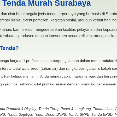
a Tenda Murah Surabaya
dan distributor segala jenis tenda terpercaya yang berbasis di Sura
mosi bisnis, event pameran, kegiatan sosial, maupun kebutuhan indus
20 tahun, kami selalu mengedepankan kualitas pelayanan dan kepua
jembatani produsen dengan konsumen secara efisien, menghasilkan 
 Tenda?
naga kerja ahli profesional dan berpengalaman dalam memproduksi ri
 terpal tebal waterproof (tahan air) dan rangka besi galvanis kokoh ser
 pihak ketiga, menjamin Anda mendapatkan harga terbaik dan bersain
go promosi sablon/digital printing sesuai dengan branding perusahaan
nda Promosi & Display
,
Tenda Terop Pesta & Lengkung
,
Tenda Limas /
NPB
,
Tenda Segitiga
,
Tenda Doem BNPB
,
Tenda BNPB
,
Tenda BPBD
,
M