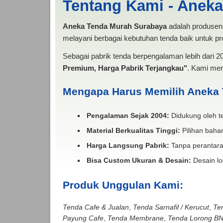
Tentang Kami - Anek
Aneka Tenda Murah Surabaya
adalah produsen 
melayani berbagai kebutuhan tenda baik untuk pro
Sebagai pabrik tenda berpengalaman lebih dari 
Premium, Harga Pabrik Terjangkau"
. Kami men
Mengapa Harus Memilih Aneka
Pengalaman Sejak 2004:
Didukung oleh te
Material Berkualitas Tinggi:
Pilihan bahan
Harga Langsung Pabrik:
Tanpa perantara
Bisa Custom Ukuran & Desain:
Desain lo
Produk Unggulan Kami:
Tenda Cafe & Jualan
,
Tenda Sarnafil / Kerucut
,
Te
Payung Cafe
,
Tenda Membrane
,
Tenda Lorong B