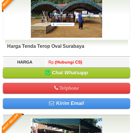
Harga Tenda Terop Oval Surabaya
HARGA
Rp.
(Hubungi CS)
Chat Whatsapp
Telphone
Kirim Email
BEST SELLER