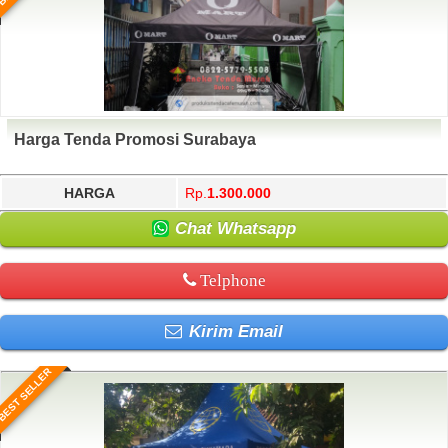
Harga Tenda Promosi Surabaya
HARGA
Rp.
1.300.000
Chat Whatsapp
Telphone
Kirim Email
BEST SELLER