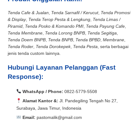
Tenda Cafe & Jualan
,
Tenda Sarnafil / Kerucut
,
Tenda Promosi
& Display
,
Tenda Terop Pesta & Lengkung
,
Tenda Limas /
Piramid
,
Tenda Posko & Komando PMI
,
Tenda Payung Cafe
,
Tenda Membrane
,
Tenda Lorong BNPB
,
Tenda Segitiga
,
Tenda Doem BNPB
,
Tenda BNPB
,
Tenda BPBD
,
Membrane
,
Tenda Roder
,
Tenda Dorokepek
,
Tenda Pesta
, serta berbagai
jenis tenda custom lainnya.
Hubungi Layanan Pelanggan (Fast
Response):
WhatsApp / Phone:
0822-5779-5508
Alamat Kantor &:
Jl. Pandegiling Tengah No 27,
Surabaya, Jawa Timur, Indonesia
Email:
pastomalik@gmail.com
Aceh Barat, Aceh Barat Daya, Aceh Besar, Aceh Jaya,