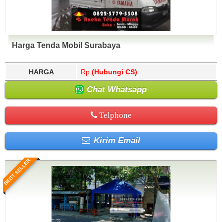
Harga Tenda Mobil Surabaya
HARGA
Rp.
(Hubungi CS)
Chat Whatsapp
Telphone
Kirim Email
BEST SELLER