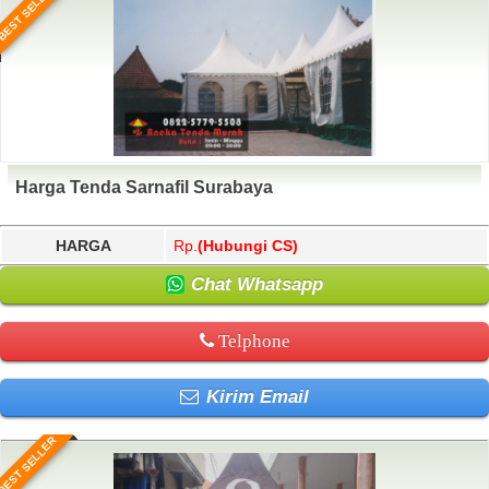
BEST SELLER
Harga Tenda Sarnafil Surabaya
HARGA
Rp.
(Hubungi CS)
Chat Whatsapp
Telphone
Kirim Email
BEST SELLER