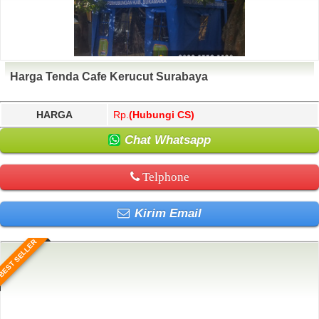
Harga Tenda Cafe Kerucut Surabaya
HARGA
Rp.
(Hubungi CS)
Chat Whatsapp
Telphone
Kirim Email
BEST SELLER