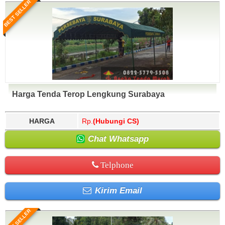
BEST SELLER
Harga Tenda Terop Lengkung Surabaya
HARGA
Rp.
(Hubungi CS)
Chat Whatsapp
Telphone
Kirim Email
BEST SELLER