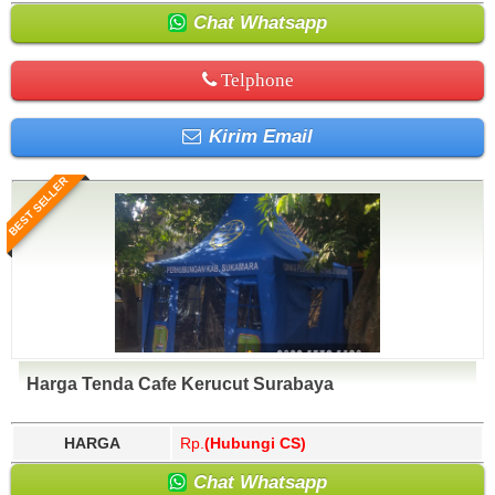
Chat Whatsapp
Telphone
Kirim Email
BEST SELLER
Harga Tenda Cafe Kerucut Surabaya
HARGA
Rp.
(Hubungi CS)
Chat Whatsapp