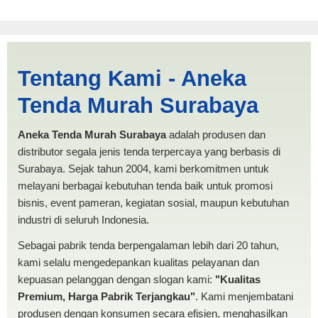
Jasa Produksi Tenda
Tentang Kami - Aneka
Kerucut Salatiga |
Tenda Murah Surabaya
PRODUKSI ANEKA TENDA
MURAH
Aneka Tenda Murah Surabaya
adalah produsen dan
distributor segala jenis tenda terpercaya yang berbasis di
Surabaya. Sejak tahun 2004, kami berkomitmen untuk
melayani berbagai kebutuhan tenda baik untuk promosi
bisnis, event pameran, kegiatan sosial, maupun kebutuhan
industri di seluruh Indonesia.
Sebagai pabrik tenda berpengalaman lebih dari 20 tahun,
kami selalu mengedepankan kualitas pelayanan dan
kepuasan pelanggan dengan slogan kami:
"Kualitas
Premium, Harga Pabrik Terjangkau"
. Kami menjembatani
produsen dengan konsumen secara efisien, menghasilkan