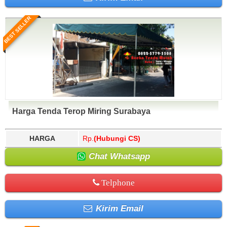
BEST SELLER
Harga Tenda Terop Miring Surabaya
HARGA
Rp.
(Hubungi CS)
Chat Whatsapp
Telphone
Kirim Email