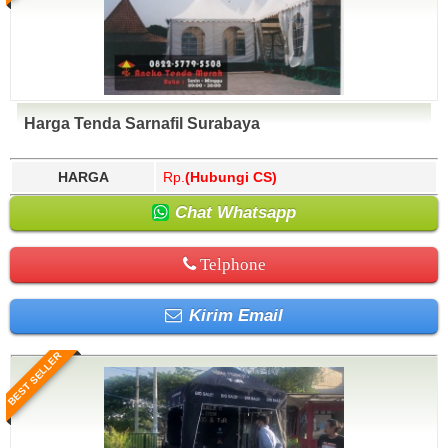
Harga Tenda Sarnafil Surabaya
HARGA
Rp.
(Hubungi CS)
Chat Whatsapp
Telphone
Kirim Email
BEST SELLER