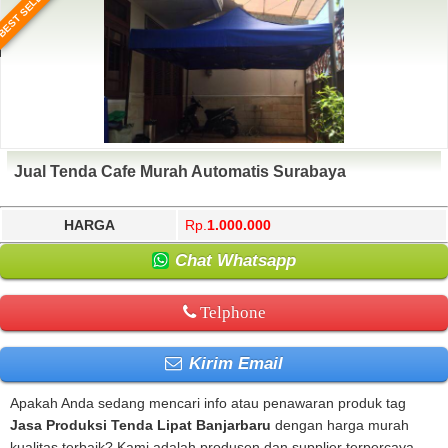
BEST SELLER
Jual Tenda Cafe Murah Automatis Surabaya
HARGA
Rp.
1.000.000
Chat Whatsapp
Telphone
Kirim Email
Apakah Anda sedang mencari info atau penawaran produk tag
Jasa Produksi Tenda Lipat Banjarbaru
dengan harga murah
kualitas terbaik? Kami adalah produsen dan supplier terpercaya