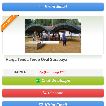
Kirim Email
BEST SELLER
Harga Tenda Terop Oval Surabaya
HARGA
Rp.
(Hubungi CS)
Chat Whatsapp
Telphone
Kirim Email