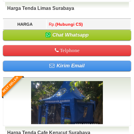
Harga Tenda Limas Surabaya
HARGA
Rp.
(Hubungi CS)
Chat Whatsapp
Telphone
Kirim Email
BEST SELLER
Harga Tenda Cafe Kerucut Surabaya