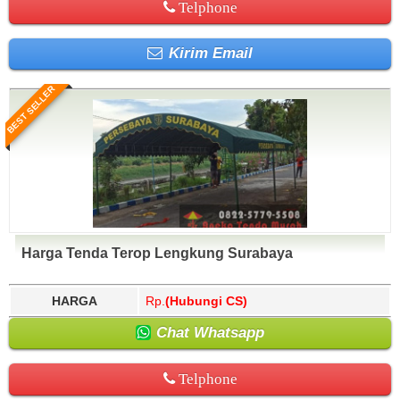
Telphone
Kirim Email
BEST SELLER
Harga Tenda Terop Lengkung Surabaya
HARGA
Rp.
(Hubungi CS)
Chat Whatsapp
Telphone