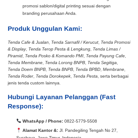
promosi sablon/digital printing sesuai dengan
branding perusahaan Anda.
Produk Unggulan Kami:
Tenda Cafe & Jualan
,
Tenda Sarnafil / Kerucut
,
Tenda Promosi
& Display
,
Tenda Terop Pesta & Lengkung
,
Tenda Limas /
Piramid
,
Tenda Posko & Komando PMI
,
Tenda Payung Cafe
,
Tenda Membrane
,
Tenda Lorong BNPB
,
Tenda Segitiga
,
Tenda Doem BNPB
,
Tenda BNPB
,
Tenda BPBD
,
Membrane
,
Tenda Roder
,
Tenda Dorokepek
,
Tenda Pesta
, serta berbagai
jenis tenda custom lainnya.
Hubungi Layanan Pelanggan (Fast
Response):
WhatsApp / Phone:
0822-5779-5508
Alamat Kantor &:
Jl. Pandegiling Tengah No 27,
Surabaya, Jawa Timur, Indonesia