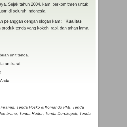
baya. Sejak tahun 2004, kami berkomitmen untuk
tri di seluruh Indonesia.
san pelanggan dengan slogan kami:
"Kualitas
produk tenda yang kokoh, rapi, dan tahan lama.
buan unit tenda.
ta antikarat.
g.
 Anda.
 Piramid
,
Tenda Posko & Komando PMI
,
Tenda
embrane
,
Tenda Roder
,
Tenda Dorokepek
,
Tenda