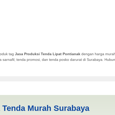
roduk tag
Jasa Produksi Tenda Lipat Pontianak
dengan harga murah 
da sarnafil, tenda promosi, dan tenda posko darurat di Surabaya. Hub
 Lipat Pontianak | PRODUKSI
a Tenda Murah Surabaya