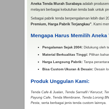
Aneka Tenda Murah Surabaya
adalah produsen 
melayani berbagai kebutuhan tenda baik untuk pro
Sebagai pabrik tenda berpengalaman lebih dari 
Premium, Harga Pabrik Terjangkau"
. Kami men
Mengapa Harus Memilih Aneka
Pengalaman Sejak 2004:
Didukung oleh te
Material Berkualitas Tinggi:
Pilihan bahan
Harga Langsung Pabrik:
Tanpa perantara
Bisa Custom Ukuran & Desain:
Desain lo
Produk Unggulan Kami:
Tenda Cafe & Jualan
,
Tenda Sarnafil / Kerucut
,
Te
Payung Cafe
,
Tenda Membrane
,
Tenda Lorong B
Pesta
, serta berbagai jenis tenda custom lainnya.