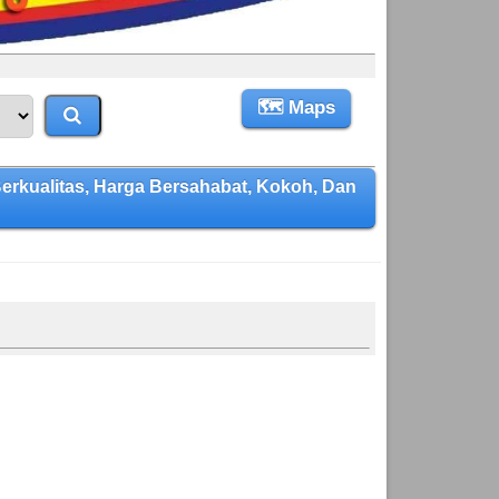
🗺 Maps
kualitas, Harga Bersahabat, Kokoh, Dan