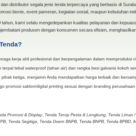
dan distributor segala jenis tenda terpercaya yang berbasis di Sura
mosi bisnis, event pameran, kegiatan sosial, maupun kebutuhan indus
20 tahun, kami selalu mengedepankan kualitas pelayanan dan kepua
jembatani produsen dengan konsumen secara efisien, menghasilkan 
 Tenda?
naga kerja ahli profesional dan berpengalaman dalam memproduksi ri
 terpal tebal waterproof (tahan air) dan rangka besi galvanis kokoh ser
 pihak ketiga, menjamin Anda mendapatkan harga terbaik dan bersain
go promosi sablon/digital printing sesuai dengan branding perusahaan
nda Promosi & Display
,
Tenda Terop Pesta & Lengkung
,
Tenda Limas /
NPB
,
Tenda Segitiga
,
Tenda Doem BNPB
,
Tenda BNPB
,
Tenda BPBD
,
M