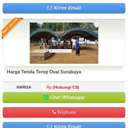
Kirim Email
BEST SELLER
Harga Tenda Terop Oval Surabaya
HARGA
Rp.
(Hubungi CS)
Chat Whatsapp
Telphone
Kirim Email