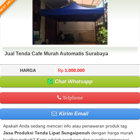
BEST SELLER
Jual Tenda Cafe Murah Automatis Surabaya
HARGA
Rp.
1.000.000
Chat Whatsapp
Telphone
Kirim Email
Apakah Anda sedang mencari info atau penawaran produk tag
Jasa Produksi Tenda Lipat Sungaipenuh
dengan harga murah
kualitas terbaik? Kami adalah produsen dan supplier terpercaya