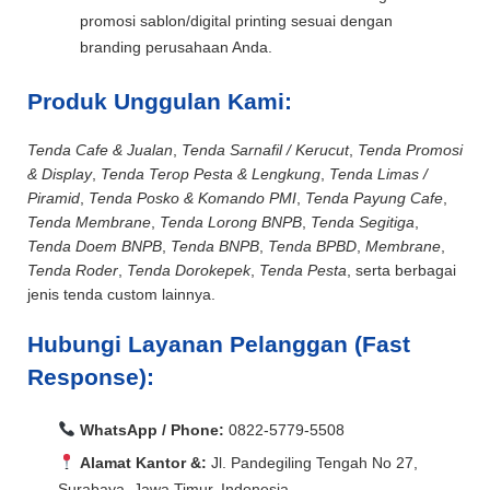
promosi sablon/digital printing sesuai dengan
branding perusahaan Anda.
Produk Unggulan Kami:
Tenda Cafe & Jualan
,
Tenda Sarnafil / Kerucut
,
Tenda Promosi
& Display
,
Tenda Terop Pesta & Lengkung
,
Tenda Limas /
Piramid
,
Tenda Posko & Komando PMI
,
Tenda Payung Cafe
,
Tenda Membrane
,
Tenda Lorong BNPB
,
Tenda Segitiga
,
Tenda Doem BNPB
,
Tenda BNPB
,
Tenda BPBD
,
Membrane
,
Tenda Roder
,
Tenda Dorokepek
,
Tenda Pesta
, serta berbagai
jenis tenda custom lainnya.
Hubungi Layanan Pelanggan (Fast
Response):
WhatsApp / Phone:
0822-5779-5508
Alamat Kantor &:
Jl. Pandegiling Tengah No 27,
Surabaya, Jawa Timur, Indonesia