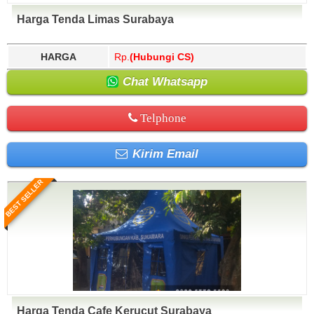
Harga Tenda Limas Surabaya
HARGA
Rp.
(Hubungi CS)
Chat Whatsapp
Telphone
Kirim Email
BEST SELLER
Harga Tenda Cafe Kerucut Surabaya