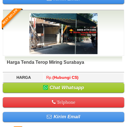
BEST SELLER
Harga Tenda Terop Miring Surabaya
HARGA
Rp.
(Hubungi CS)
Chat Whatsapp
Telphone
Kirim Email