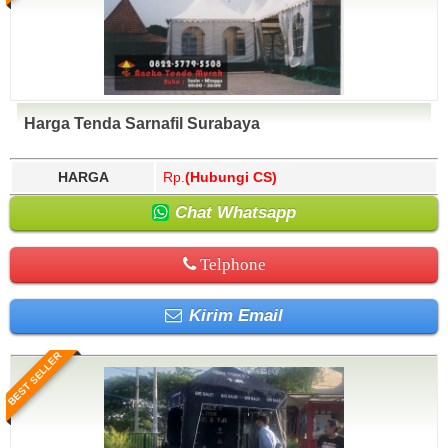
Harga Tenda Sarnafil Surabaya
HARGA
Rp.
(Hubungi CS)
Chat Whatsapp
Telphone
Kirim Email
BEST SELLER