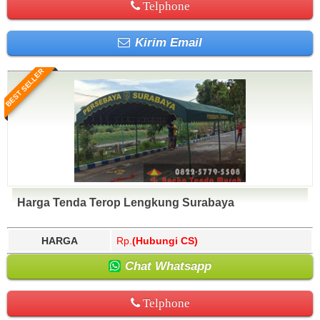
Telphone
Kirim Email
BEST SELLER
Harga Tenda Terop Lengkung Surabaya
HARGA
Rp.
(Hubungi CS)
Chat Whatsapp
Telphone