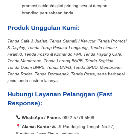
promosi sablon/digital printing sesuai dengan
branding perusahaan Anda.
Produk Unggulan Kami:
Tenda Cafe & Jualan
,
Tenda Sarnafil / Kerucut
,
Tenda Promosi
& Display
,
Tenda Terop Pesta & Lengkung
,
Tenda Limas /
Piramid
,
Tenda Posko & Komando PMI
,
Tenda Payung Cafe
,
Tenda Membrane
,
Tenda Lorong BNPB
,
Tenda Segitiga
,
Tenda Doem BNPB
,
Tenda BNPB
,
Tenda BPBD
,
Membrane
,
Tenda Roder
,
Tenda Dorokepek
,
Tenda Pesta
, serta berbagai
jenis tenda custom lainnya.
Hubungi Layanan Pelanggan (Fast
Response):
WhatsApp / Phone:
0822-5779-5508
Alamat Kantor &:
Jl. Pandegiling Tengah No 27,
Surabaya, Jawa Timur, Indonesia