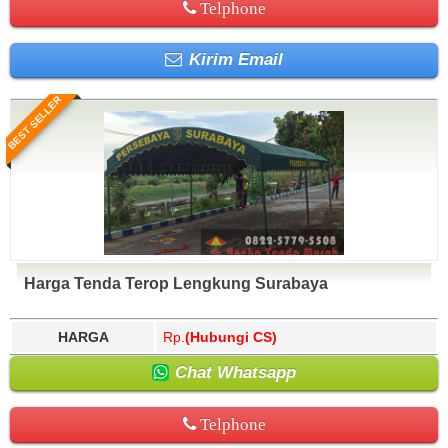
Telphone
Kirim Email
BEST SELLER
Harga Tenda Terop Lengkung Surabaya
HARGA
Rp.
(Hubungi CS)
Chat Whatsapp
Telphone