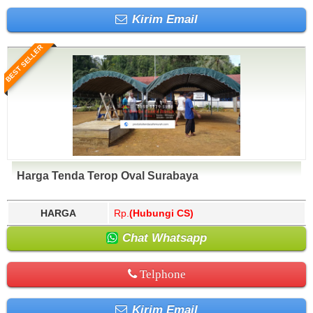
Kirim Email
BEST SELLER
Harga Tenda Terop Oval Surabaya
HARGA
Rp.
(Hubungi CS)
Chat Whatsapp
Telphone
Kirim Email