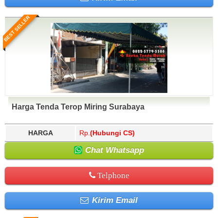
BEST SELLER
Harga Tenda Terop Miring Surabaya
HARGA
Rp.
(Hubungi CS)
Chat Whatsapp
Telphone
Kirim Email