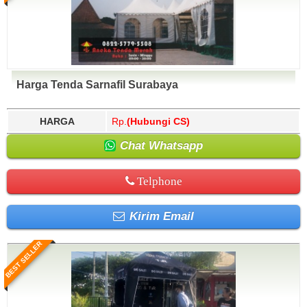
Harga Tenda Sarnafil Surabaya
HARGA
Rp.
(Hubungi CS)
Chat Whatsapp
Telphone
Kirim Email
BEST SELLER