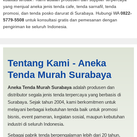
yang menjual aneka jenis tenda cafe, tenda sarnafil, tenda
promosi, dan tenda posko darurat di Surabaya. Hubungi WA
0822-
5779-5508
untuk konsultasi gratis dan pemesanan dengan
pengiriman ke seluruh Indonesia.
Jasa Produksi Tenda Mobil
Tentang Kami - Aneka
Pickup Aceh | PRODUKSI
Tenda Murah Surabaya
ANEKA TENDA MURAH
Aneka Tenda Murah Surabaya
adalah produsen dan
distributor segala jenis tenda terpercaya yang berbasis di
Surabaya. Sejak tahun 2004, kami berkomitmen untuk
melayani berbagai kebutuhan tenda baik untuk promosi
bisnis, event pameran, kegiatan sosial, maupun kebutuhan
industri di seluruh Indonesia.
Sebagai pabrik tenda berpengalaman lebih dari 20 tahun,