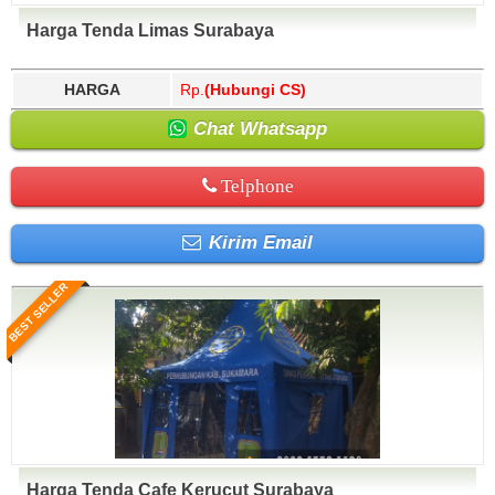
Harga Tenda Limas Surabaya
HARGA
Rp.
(Hubungi CS)
Chat Whatsapp
Telphone
Kirim Email
BEST SELLER
Harga Tenda Cafe Kerucut Surabaya