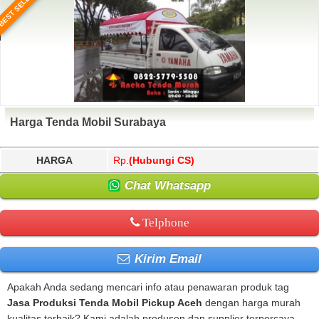
BEST SELLER
Harga Tenda Mobil Surabaya
HARGA
Rp.
(Hubungi CS)
Chat Whatsapp
Telphone
Kirim Email
Apakah Anda sedang mencari info atau penawaran produk tag
Jasa Produksi Tenda Mobil Pickup Aceh
dengan harga murah
kualitas terbaik? Kami adalah produsen dan supplier terpercaya