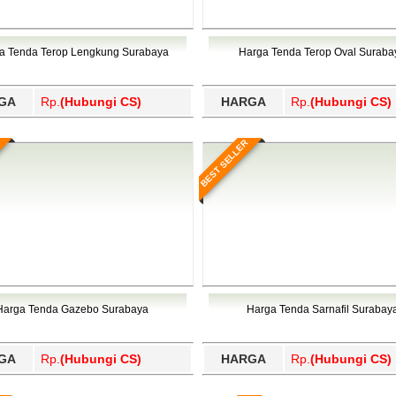
ba Samosir, Tojo Una-Una, Toli-Toli, Tolikara, Tomohon, Toraja
ikmalaya, Tebing Tinggi, Tebo, Tegal, Teluk Bintuni, Teluk Won
Wajo, Wakatobi, Waropen, Way Kanan, Wonogiri, Wonosobo, Y
ba Samosir, Tojo Una-Una, Toli-Toli, Tolikara, Tomohon, Toraja
Wajo, Wakatobi, Waropen, Way Kanan, Wonogiri, Wonosobo, Y
a Tenda Terop Lengkung Surabaya
Harga Tenda Terop Oval Suraba
GA
Rp.
(Hubungi CS)
HARGA
Rp.
(Hubungi CS)
BEST SELLER
Harga Tenda Gazebo Surabaya
Harga Tenda Sarnafil Surabay
GA
Rp.
(Hubungi CS)
HARGA
Rp.
(Hubungi CS)