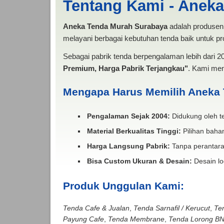
Tentang Kami - Anek
Aneka Tenda Murah Surabaya
adalah produsen 
melayani berbagai kebutuhan tenda baik untuk pro
Sebagai pabrik tenda berpengalaman lebih dari 
Premium, Harga Pabrik Terjangkau"
. Kami men
Mengapa Harus Memilih Aneka
Pengalaman Sejak 2004:
Didukung oleh te
Material Berkualitas Tinggi:
Pilihan bahan
Harga Langsung Pabrik:
Tanpa perantara
Bisa Custom Ukuran & Desain:
Desain lo
Produk Unggulan Kami:
Tenda Cafe & Jualan
,
Tenda Sarnafil / Kerucut
,
Te
Payung Cafe
,
Tenda Membrane
,
Tenda Lorong B