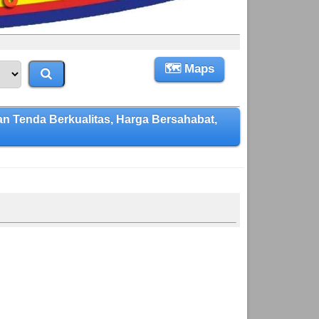
🗺 Maps
Tenda Berkualitas, Harga Bersahabat,