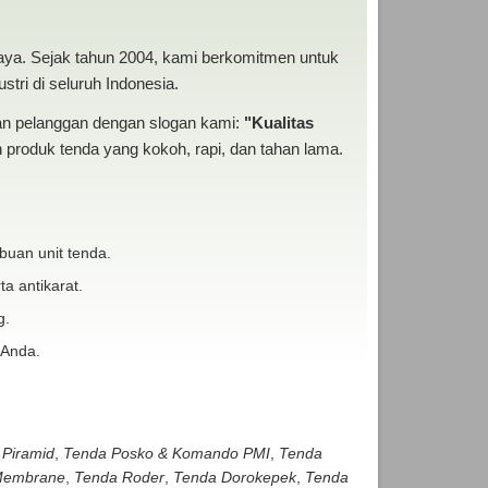
baya. Sejak tahun 2004, kami berkomitmen untuk
tri di seluruh Indonesia.
san pelanggan dengan slogan kami:
"Kualitas
produk tenda yang kokoh, rapi, dan tahan lama.
buan unit tenda.
ta antikarat.
g.
 Anda.
 Piramid
,
Tenda Posko & Komando PMI
,
Tenda
embrane
,
Tenda Roder
,
Tenda Dorokepek
,
Tenda