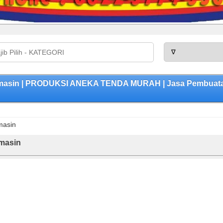
rmasin | PRODUKSI ANEKA TENDA MURAH | Jasa Pembuatan 
masin
masin