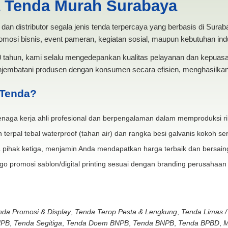
a Tenda Murah Surabaya
dan distributor segala jenis tenda terpercaya yang berbasis di Sura
mosi bisnis, event pameran, kegiatan sosial, maupun kebutuhan indus
20 tahun, kami selalu mengedepankan kualitas pelayanan dan kepua
jembatani produsen dengan konsumen secara efisien, menghasilkan 
 Tenda?
naga kerja ahli profesional dan berpengalaman dalam memproduksi ri
 terpal tebal waterproof (tahan air) dan rangka besi galvanis kokoh ser
 pihak ketiga, menjamin Anda mendapatkan harga terbaik dan bersain
go promosi sablon/digital printing sesuai dengan branding perusahaan
nda Promosi & Display
,
Tenda Terop Pesta & Lengkung
,
Tenda Limas /
NPB
,
Tenda Segitiga
,
Tenda Doem BNPB
,
Tenda BNPB
,
Tenda BPBD
,
M