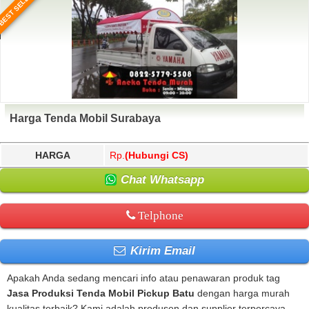
BEST SELLER
Harga Tenda Mobil Surabaya
HARGA
Rp.
(Hubungi CS)
Chat Whatsapp
Telphone
Kirim Email
Apakah Anda sedang mencari info atau penawaran produk tag
Jasa Produksi Tenda Mobil Pickup Batu
dengan harga murah
kualitas terbaik? Kami adalah produsen dan supplier terpercaya