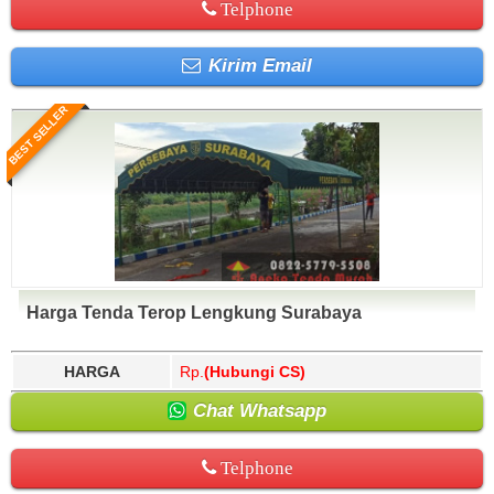
Telphone
Kirim Email
BEST SELLER
Harga Tenda Terop Lengkung Surabaya
HARGA
Rp.
(Hubungi CS)
Chat Whatsapp
Telphone