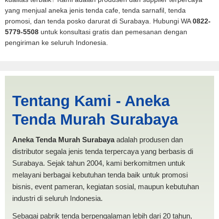
yang menjual aneka jenis tenda cafe, tenda sarnafil, tenda
promosi, dan tenda posko darurat di Surabaya. Hubungi WA
0822-
5779-5508
untuk konsultasi gratis dan pemesanan dengan
pengiriman ke seluruh Indonesia.
Jasa Produksi Tenda Mobil
Tentang Kami - Aneka
Pickup Batu | PRODUKSI
Tenda Murah Surabaya
ANEKA TENDA MURAH
Aneka Tenda Murah Surabaya
adalah produsen dan
distributor segala jenis tenda terpercaya yang berbasis di
Surabaya. Sejak tahun 2004, kami berkomitmen untuk
melayani berbagai kebutuhan tenda baik untuk promosi
bisnis, event pameran, kegiatan sosial, maupun kebutuhan
industri di seluruh Indonesia.
Sebagai pabrik tenda berpengalaman lebih dari 20 tahun,