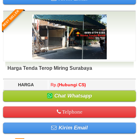
BEST SELLER
Harga Tenda Terop Miring Surabaya
HARGA
Rp.
(Hubungi CS)
Chat Whatsapp
Telphone
Kirim Email