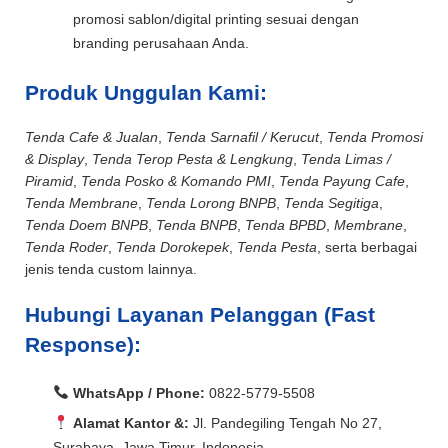
promosi sablon/digital printing sesuai dengan
branding perusahaan Anda.
Produk Unggulan Kami:
Tenda Cafe & Jualan
,
Tenda Sarnafil / Kerucut
,
Tenda Promosi
& Display
,
Tenda Terop Pesta & Lengkung
,
Tenda Limas /
Piramid
,
Tenda Posko & Komando PMI
,
Tenda Payung Cafe
,
Tenda Membrane
,
Tenda Lorong BNPB
,
Tenda Segitiga
,
Tenda Doem BNPB
,
Tenda BNPB
,
Tenda BPBD
,
Membrane
,
Tenda Roder
,
Tenda Dorokepek
,
Tenda Pesta
, serta berbagai
jenis tenda custom lainnya.
Hubungi Layanan Pelanggan (Fast
Response):
WhatsApp / Phone:
0822-5779-5508
Alamat Kantor &:
Jl. Pandegiling Tengah No 27,
Surabaya, Jawa Timur, Indonesia