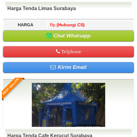
Harga Tenda Limas Surabaya
HARGA
Rp.
(Hubungi CS)
Chat Whatsapp
Telphone
Kirim Email
BEST SELLER
Harga Tenda Cafe Kerucut Surabaya