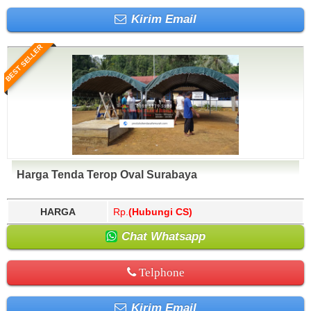
Kirim Email
BEST SELLER
Harga Tenda Terop Oval Surabaya
HARGA
Rp.
(Hubungi CS)
Chat Whatsapp
Telphone
Kirim Email