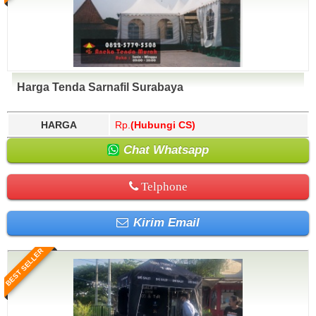
Harga Tenda Sarnafil Surabaya
HARGA
Rp.
(Hubungi CS)
Chat Whatsapp
Telphone
Kirim Email
BEST SELLER