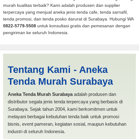
murah kualitas terbaik? Kami adalah produsen dan supplier
terpercaya yang menjual aneka jenis tenda cafe, tenda sarnafil,
tenda promosi, dan tenda posko darurat di Surabaya. Hubungi WA
0822-5779-5508
untuk konsultasi gratis dan pemesanan dengan
pengiriman ke seluruh Indonesia.
Jasa Produksi Tenda Mobil
Tentang Kami - Aneka
Pickup Jakarta Timur |
Tenda Murah Surabaya
PRODUKSI ANEKA TENDA
MURAH
Aneka Tenda Murah Surabaya
adalah produsen dan
distributor segala jenis tenda terpercaya yang berbasis di
Surabaya. Sejak tahun 2004, kami berkomitmen untuk
melayani berbagai kebutuhan tenda baik untuk promosi
bisnis, event pameran, kegiatan sosial, maupun kebutuhan
industri di seluruh Indonesia.