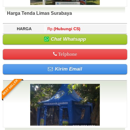
Harga Tenda Limas Surabaya
HARGA
Rp.
(Hubungi CS)
Chat Whatsapp
Telphone
Kirim Email
BEST SELLER