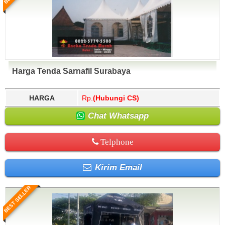
Harga Tenda Sarnafil Surabaya
HARGA
Rp.
(Hubungi CS)
Chat Whatsapp
Telphone
Kirim Email
BEST SELLER