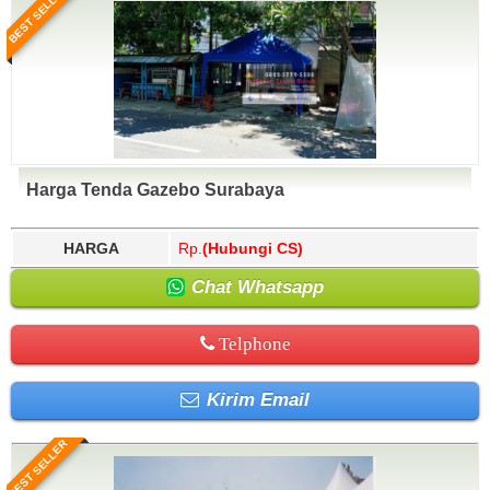
BEST SELLER
Harga Tenda Gazebo Surabaya
HARGA
Rp.
(Hubungi CS)
Chat Whatsapp
Telphone
Kirim Email
BEST SELLER