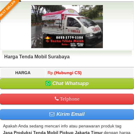
BEST SELLER
Harga Tenda Mobil Surabaya
HARGA
Rp.
(Hubungi CS)
Chat Whatsapp
Telphone
Kirim Email
Apakah Anda sedang mencari info atau penawaran produk tag
Jasa Produksi Tenda Mobil Pickup Jakarta Timur
dengan harga