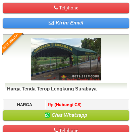
Telphone
Kirim Email
BEST SELLER
Harga Tenda Terop Lengkung Surabaya
HARGA
Rp.
(Hubungi CS)
Chat Whatsapp
Telphone