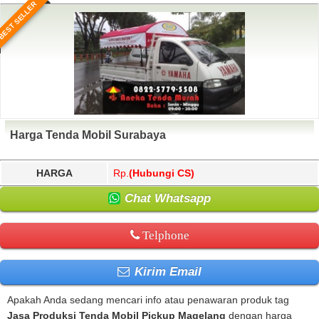
BEST SELLER
Harga Tenda Mobil Surabaya
HARGA
Rp.
(Hubungi CS)
Chat Whatsapp
Telphone
Kirim Email
Apakah Anda sedang mencari info atau penawaran produk tag
Jasa Produksi Tenda Mobil Pickup Magelang
dengan harga