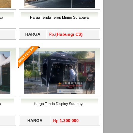
 Utara, Trenggalek, Tual, Tuban, Tulang
dama, Temanggung, Ternate, Tidore Kepulauan,
ahukimo, Yalimo, Yogyakarta.
 Utara, Trenggalek, Tual, Tuban, Tulang
ahukimo, Yalimo, Yogyakarta.
ya
Harga Tenda Terop Miring Surabaya
HARGA
Rp.
(Hubungi CS)
BEST SELLER
a
Harga Tenda Display Surabaya
HARGA
Rp.
1.300.000