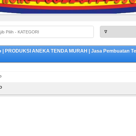
do | PRODUKSI ANEKA TENDA MURAH | Jasa Pembuatan Tend
o
o