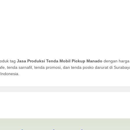
roduk tag
Jasa Produksi Tenda Mobil Pickup Manado
dengan harga 
afe, tenda sarnafil, tenda promosi, dan tenda posko darurat di Surab
Indonesia.
 Mobil Pickup Manado | PROD