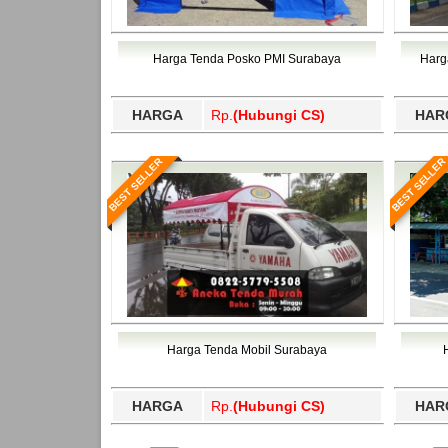
Timor Tengah Selatan, Timor Tengah Utara, To
Tengah, Tapanuli Utara, Tapin, Tarakan, Tas
Bawang Barat, Tulangbawang, Tulungagung, 
Timor Tengah Selatan, Timor Tengah Utara, To
Bawang Barat, Tulangbawang, Tulungagung, 
Harga Tenda Posko PMI Surabaya
Harg
HARGA
Rp.
(Hubungi CS)
HAR
BEST SELLER
BEST SELLER
Harga Tenda Mobil Surabaya
HARGA
Rp.
(Hubungi CS)
HAR