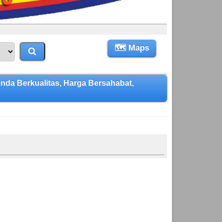
🗺 Maps
a Berkualitas, Harga Bersahabat,