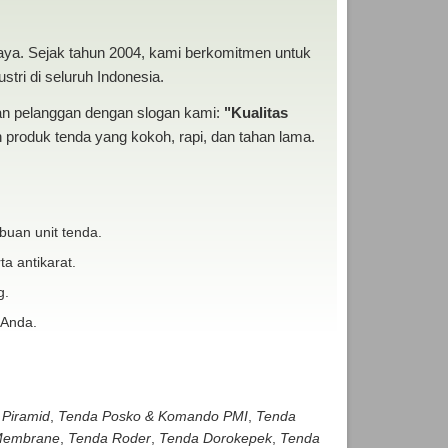
baya. Sejak tahun 2004, kami berkomitmen untuk
tri di seluruh Indonesia.
san pelanggan dengan slogan kami:
"Kualitas
produk tenda yang kokoh, rapi, dan tahan lama.
buan unit tenda.
ta antikarat.
g.
 Anda.
 Piramid
,
Tenda Posko & Komando PMI
,
Tenda
embrane
,
Tenda Roder
,
Tenda Dorokepek
,
Tenda