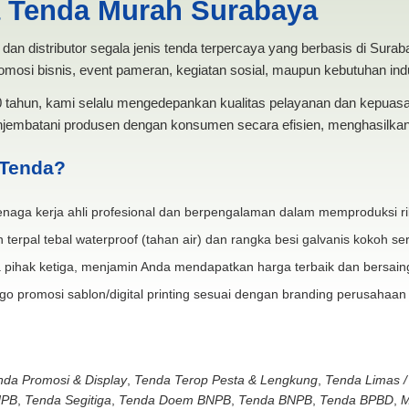
a Tenda Murah Surabaya
dan distributor segala jenis tenda terpercaya yang berbasis di Sura
mosi bisnis, event pameran, kegiatan sosial, maupun kebutuhan indus
20 tahun, kami selalu mengedepankan kualitas pelayanan dan kepua
jembatani produsen dengan konsumen secara efisien, menghasilkan 
 Tenda?
naga kerja ahli profesional dan berpengalaman dalam memproduksi ri
 terpal tebal waterproof (tahan air) dan rangka besi galvanis kokoh ser
 pihak ketiga, menjamin Anda mendapatkan harga terbaik dan bersain
go promosi sablon/digital printing sesuai dengan branding perusahaan
nda Promosi & Display
,
Tenda Terop Pesta & Lengkung
,
Tenda Limas /
NPB
,
Tenda Segitiga
,
Tenda Doem BNPB
,
Tenda BNPB
,
Tenda BPBD
,
M