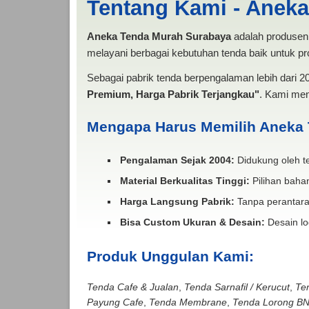
Tentang Kami - Anek
Aneka Tenda Murah Surabaya
adalah produsen 
melayani berbagai kebutuhan tenda baik untuk pro
Sebagai pabrik tenda berpengalaman lebih dari 
Premium, Harga Pabrik Terjangkau"
. Kami men
Mengapa Harus Memilih Aneka
Pengalaman Sejak 2004:
Didukung oleh te
Material Berkualitas Tinggi:
Pilihan bahan
Harga Langsung Pabrik:
Tanpa perantara
Bisa Custom Ukuran & Desain:
Desain lo
Produk Unggulan Kami:
Tenda Cafe & Jualan
,
Tenda Sarnafil / Kerucut
,
Te
Payung Cafe
,
Tenda Membrane
,
Tenda Lorong B