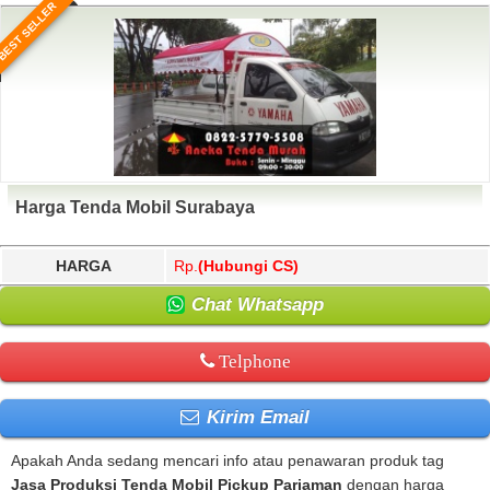
BEST SELLER
Harga Tenda Mobil Surabaya
HARGA
Rp.
(Hubungi CS)
Chat Whatsapp
Telphone
Kirim Email
Apakah Anda sedang mencari info atau penawaran produk tag
Jasa Produksi Tenda Mobil Pickup Pariaman
dengan harga