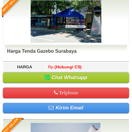
BEST SELLER
Harga Tenda Gazebo Surabaya
HARGA
Rp.
(Hubungi CS)
Chat Whatsapp
Telphone
Kirim Email
BEST SELLER