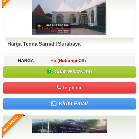
Harga Tenda Sarnafil Surabaya
HARGA
Rp.
(Hubungi CS)
Chat Whatsapp
Telphone
Kirim Email
BEST SELLER