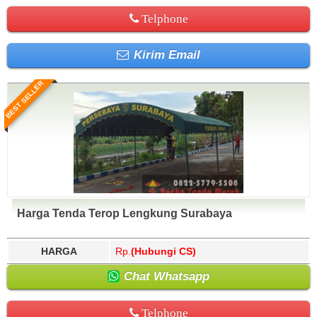
Telphone
Kirim Email
BEST SELLER
Harga Tenda Terop Lengkung Surabaya
HARGA
Rp.
(Hubungi CS)
Chat Whatsapp
Telphone