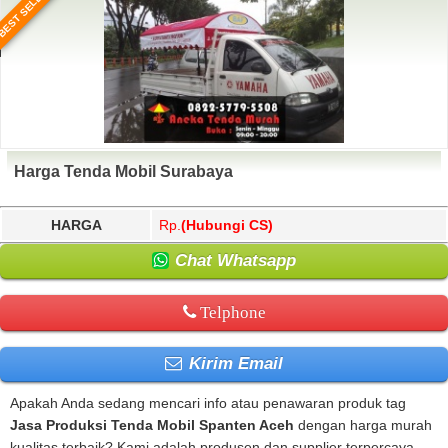
BEST SELLER
Harga Tenda Mobil Surabaya
HARGA
Rp.
(Hubungi CS)
Chat Whatsapp
Telphone
Kirim Email
Apakah Anda sedang mencari info atau penawaran produk tag
Jasa Produksi Tenda Mobil Spanten Aceh
dengan harga murah
kualitas terbaik? Kami adalah produsen dan supplier terpercaya