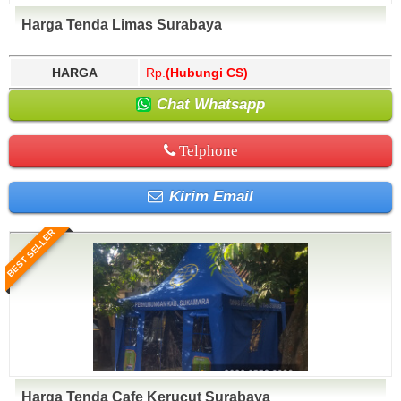
Harga Tenda Limas Surabaya
HARGA
Rp.
(Hubungi CS)
Chat Whatsapp
Telphone
Kirim Email
BEST SELLER
Harga Tenda Cafe Kerucut Surabaya