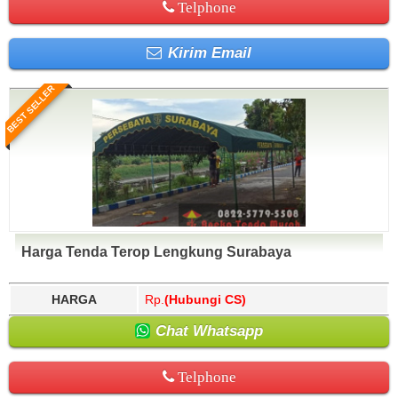
Telphone
Kirim Email
BEST SELLER
Harga Tenda Terop Lengkung Surabaya
HARGA
Rp.
(Hubungi CS)
Chat Whatsapp
Telphone