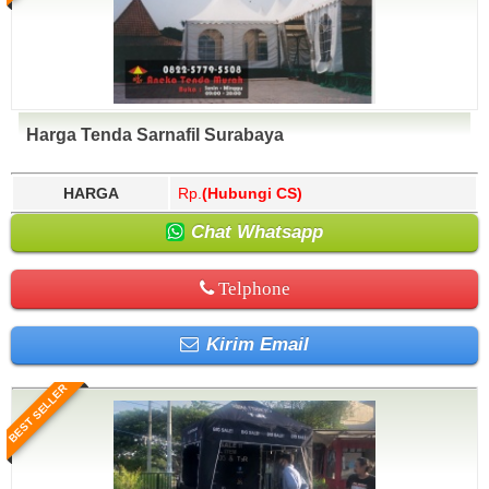
Harga Tenda Sarnafil Surabaya
HARGA
Rp.
(Hubungi CS)
Chat Whatsapp
Telphone
Kirim Email
BEST SELLER