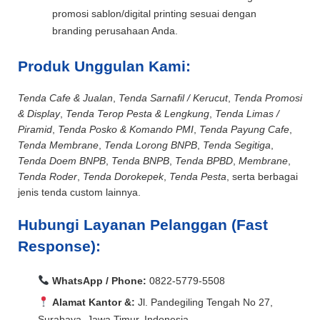
promosi sablon/digital printing sesuai dengan
branding perusahaan Anda.
Produk Unggulan Kami:
Tenda Cafe & Jualan
,
Tenda Sarnafil / Kerucut
,
Tenda Promosi
& Display
,
Tenda Terop Pesta & Lengkung
,
Tenda Limas /
Piramid
,
Tenda Posko & Komando PMI
,
Tenda Payung Cafe
,
Tenda Membrane
,
Tenda Lorong BNPB
,
Tenda Segitiga
,
Tenda Doem BNPB
,
Tenda BNPB
,
Tenda BPBD
,
Membrane
,
Tenda Roder
,
Tenda Dorokepek
,
Tenda Pesta
, serta berbagai
jenis tenda custom lainnya.
Hubungi Layanan Pelanggan (Fast
Response):
WhatsApp / Phone:
0822-5779-5508
Alamat Kantor &:
Jl. Pandegiling Tengah No 27,
Surabaya, Jawa Timur, Indonesia