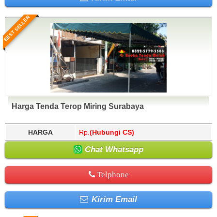
BEST SELLER
Harga Tenda Terop Miring Surabaya
HARGA
Rp.
(Hubungi CS)
Chat Whatsapp
Telphone
Kirim Email