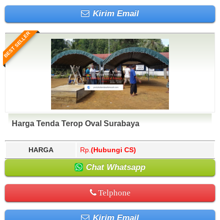
Kirim Email
BEST SELLER
Harga Tenda Terop Oval Surabaya
HARGA
Rp.
(Hubungi CS)
Chat Whatsapp
Telphone
Kirim Email