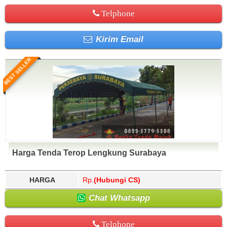
Telphone
Kirim Email
BEST SELLER
Harga Tenda Terop Lengkung Surabaya
HARGA
Rp.
(Hubungi CS)
Chat Whatsapp
Telphone