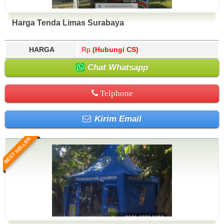
Harga Tenda Limas Surabaya
HARGA
Rp.
(Hubungi CS)
Chat Whatsapp
Telphone
Kirim Email
BEST SELLER