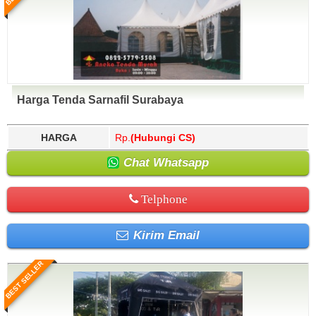
Harga Tenda Sarnafil Surabaya
HARGA
Rp.
(Hubungi CS)
Chat Whatsapp
Telphone
Kirim Email
BEST SELLER