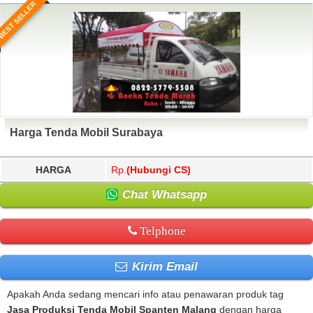
BEST SELLER
Harga Tenda Mobil Surabaya
HARGA
Rp.
(Hubungi CS)
Chat Whatsapp
Telphone
Kirim Email
Apakah Anda sedang mencari info atau penawaran produk tag
Jasa Produksi Tenda Mobil Spanten Malang
dengan harga