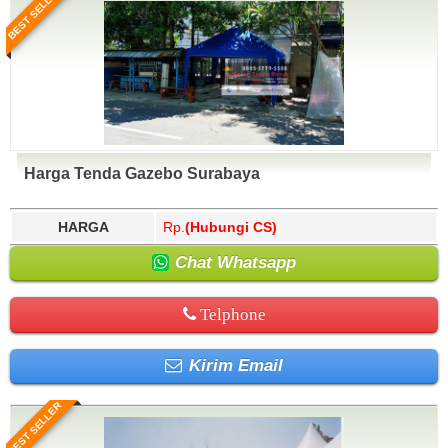
BEST SELLER
Harga Tenda Gazebo Surabaya
HARGA
Rp.
(Hubungi CS)
Chat Whatsapp
Telphone
Kirim Email
BEST SELLER