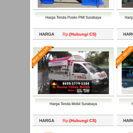
Timor Tengah Selatan, Timor Tengah Utara, To
Tengah, Tapanuli Utara, Tapin, Tarakan, Tas
Bawang Barat, Tulangbawang, Tulungagung, 
Timor Tengah Selatan, Timor Tengah Utara, To
Bawang Barat, Tulangbawang, Tulungagung, 
Harga Tenda Posko PMI Surabaya
Harg
HARGA
Rp.
(Hubungi CS)
HAR
BEST SELLER
BEST SELLER
Harga Tenda Mobil Surabaya
HARGA
Rp.
(Hubungi CS)
HAR