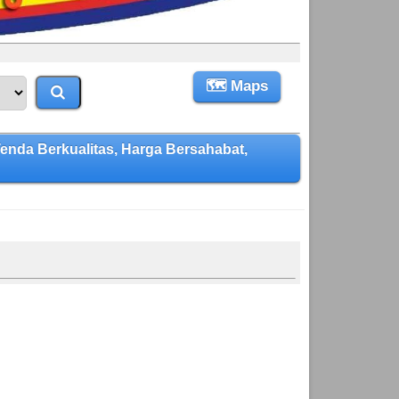
🗺 Maps
da Berkualitas, Harga Bersahabat,