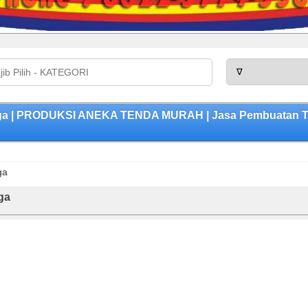
lga | PRODUKSI ANEKA TENDA MURAH | Jasa Pembuatan Ten
ga
ga