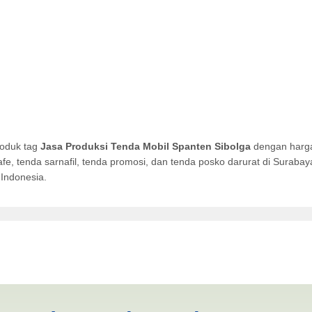
roduk tag
Jasa Produksi Tenda Mobil Spanten Sibolga
dengan harga
afe, tenda sarnafil, tenda promosi, dan tenda posko darurat di Surab
Indonesia.
Mobil Spanten Sibolga | PR