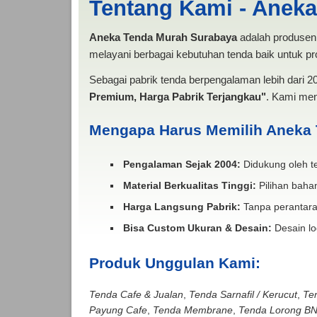
Tentang Kami - Anek
Aneka Tenda Murah Surabaya
adalah produsen 
melayani berbagai kebutuhan tenda baik untuk pro
Sebagai pabrik tenda berpengalaman lebih dari 
Premium, Harga Pabrik Terjangkau"
. Kami men
Mengapa Harus Memilih Aneka
Pengalaman Sejak 2004:
Didukung oleh te
Material Berkualitas Tinggi:
Pilihan bahan
Harga Langsung Pabrik:
Tanpa perantara
Bisa Custom Ukuran & Desain:
Desain lo
Produk Unggulan Kami:
Tenda Cafe & Jualan
,
Tenda Sarnafil / Kerucut
,
Te
Payung Cafe
,
Tenda Membrane
,
Tenda Lorong B