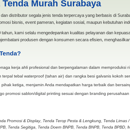
a Tenda Murah Surabaya
dan distributor segala jenis tenda terpercaya yang berbasis di Sura
mosi bisnis, event pameran, kegiatan sosial, maupun kebutuhan indus
20 tahun, kami selalu mengedepankan kualitas pelayanan dan kepua
jembatani produsen dengan konsumen secara efisien, menghasilkan 
 Tenda?
naga kerja ahli profesional dan berpengalaman dalam memproduksi ri
 terpal tebal waterproof (tahan air) dan rangka besi galvanis kokoh ser
 pihak ketiga, menjamin Anda mendapatkan harga terbaik dan bersain
go promosi sablon/digital printing sesuai dengan branding perusahaan
nda Promosi & Display
,
Tenda Terop Pesta & Lengkung
,
Tenda Limas /
NPB
,
Tenda Segitiga
,
Tenda Doem BNPB
,
Tenda BNPB
,
Tenda BPBD
,
M