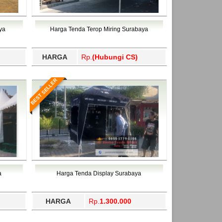
 Utara, Trenggalek, Tual, Tuban, Tulang
dama, Temanggung, Ternate, Tidore Kepulauan,
ahukimo, Yalimo, Yogyakarta.
 Utara, Trenggalek, Tual, Tuban, Tulang
ahukimo, Yalimo, Yogyakarta.
ya
Harga Tenda Terop Miring Surabaya
HARGA
Rp.
(Hubungi CS)
BEST SELLER
a
Harga Tenda Display Surabaya
HARGA
Rp.
1.300.000