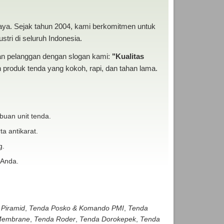
baya. Sejak tahun 2004, kami berkomitmen untuk
tri di seluruh Indonesia.
san pelanggan dengan slogan kami:
"Kualitas
produk tenda yang kokoh, rapi, dan tahan lama.
buan unit tenda.
ta antikarat.
g.
 Anda.
 Piramid
,
Tenda Posko & Komando PMI
,
Tenda
embrane
,
Tenda Roder
,
Tenda Dorokepek
,
Tenda