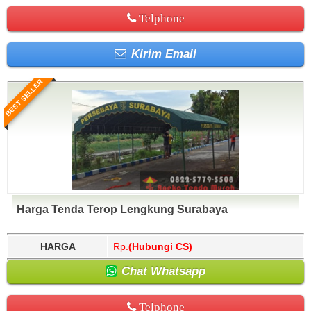
Telphone
Kirim Email
BEST SELLER
Harga Tenda Terop Lengkung Surabaya
HARGA
Rp.
(Hubungi CS)
Chat Whatsapp
Telphone