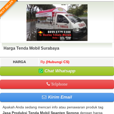
BEST SELLER
Harga Tenda Mobil Surabaya
HARGA
Rp.
(Hubungi CS)
Chat Whatsapp
Telphone
Kirim Email
Apakah Anda sedang mencari info atau penawaran produk tag
Jasa Produksi Tenda Mobil Spanten Sorong
dengan harga