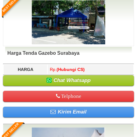
BEST SELLER
Harga Tenda Gazebo Surabaya
HARGA
Rp.
(Hubungi CS)
Chat Whatsapp
Telphone
Kirim Email
BEST SELLER