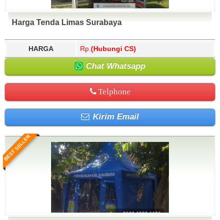
Harga Tenda Limas Surabaya
HARGA
Rp.
(Hubungi CS)
Chat Whatsapp
Telphone
Kirim Email
BEST SELLER