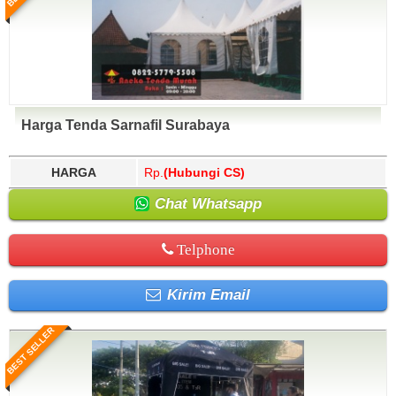
Harga Tenda Sarnafil Surabaya
HARGA
Rp.
(Hubungi CS)
Chat Whatsapp
Telphone
Kirim Email
BEST SELLER