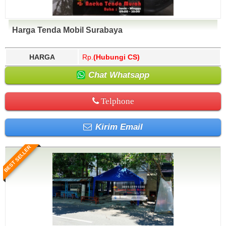
Harga Tenda Mobil Surabaya
HARGA
Rp.
(Hubungi CS)
Chat Whatsapp
Telphone
Kirim Email
BEST SELLER