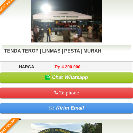
BEST SELLER
TENDA TEROP | LINMAS | PESTA | MURAH
HARGA
Rp.
4.200.000
Chat Whatsapp
Telphone
Kirim Email
BEST SELLER