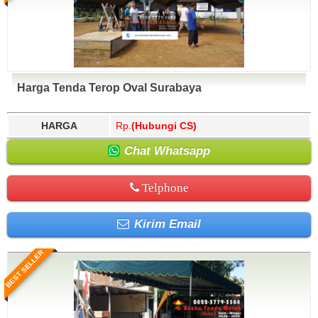
Harga Tenda Terop Oval Surabaya
HARGA
Rp.
(Hubungi CS)
Chat Whatsapp
Telphone
Kirim Email
BEST SELLER