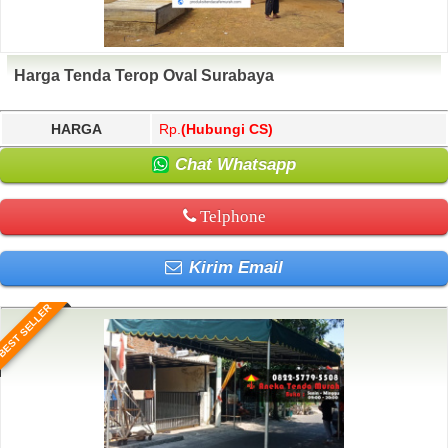
Harga Tenda Terop Oval Surabaya
HARGA
Rp.
(Hubungi CS)
Chat Whatsapp
Telphone
Kirim Email
BEST SELLER