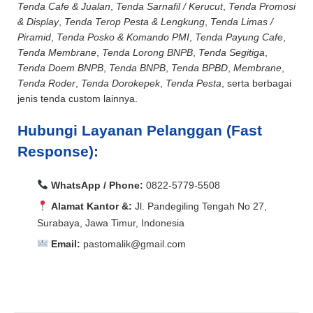
Tenda Cafe & Jualan
,
Tenda Sarnafil / Kerucut
,
Tenda Promosi
& Display
,
Tenda Terop Pesta & Lengkung
,
Tenda Limas /
Piramid
,
Tenda Posko & Komando PMI
,
Tenda Payung Cafe
,
Tenda Membrane
,
Tenda Lorong BNPB
,
Tenda Segitiga
,
Tenda Doem BNPB
,
Tenda BNPB
,
Tenda BPBD
,
Membrane
,
Tenda Roder
,
Tenda Dorokepek
,
Tenda Pesta
, serta berbagai
jenis tenda custom lainnya.
Hubungi Layanan Pelanggan (Fast
Response):
WhatsApp / Phone:
0822-5779-5508
Alamat Kantor &:
Jl. Pandegiling Tengah No 27,
Surabaya, Jawa Timur, Indonesia
Email:
pastomalik@gmail.com
Aceh Barat, Aceh Barat Daya, Aceh Besar, Aceh Jaya,
Aceh Selatan, Aceh Singkil, Aceh Tamiang, Aceh
Aceh Barat, Aceh Barat Daya, Aceh Besar, Aceh Jaya,
Tengah, Aceh Tenggara, Aceh Timur, Aceh Utara, Agam,
Aceh Selatan, Aceh Singkil, Aceh Tamiang, Aceh