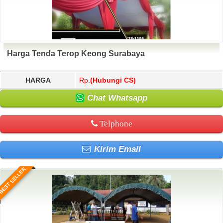
Harga Tenda Terop Keong Surabaya
HARGA
Rp.
(Hubungi CS)
Chat Whatsapp
Telphone
Kirim Email
BEST SELLER