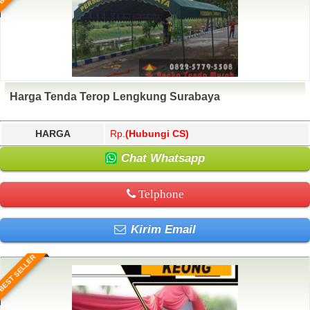
Harga Tenda Terop Lengkung Surabaya
HARGA
Rp.
(Hubungi CS)
Chat Whatsapp
Telphone
Kirim Email
BEST SELLER