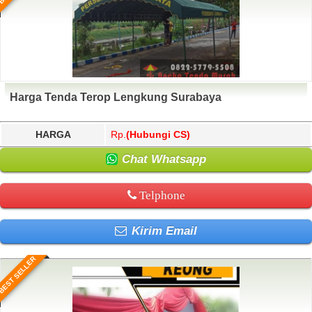
Harga Tenda Terop Lengkung Surabaya
HARGA
Rp.
(Hubungi CS)
Chat Whatsapp
Telphone
Kirim Email
BEST SELLER