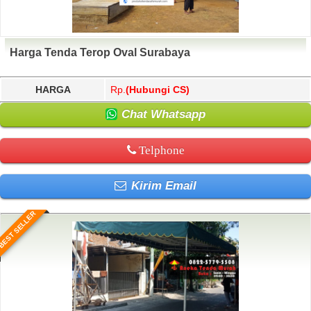
Harga Tenda Terop Oval Surabaya
HARGA
Rp.
(Hubungi CS)
Chat Whatsapp
Telphone
Kirim Email
BEST SELLER