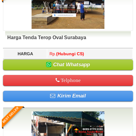
Harga Tenda Terop Oval Surabaya
HARGA
Rp.
(Hubungi CS)
Chat Whatsapp
Telphone
Kirim Email
BEST SELLER