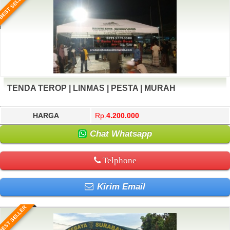
BEST SELLER
TENDA TEROP | LINMAS | PESTA | MURAH
HARGA
Rp.
4.200.000
Chat Whatsapp
Telphone
Kirim Email
BEST SELLER