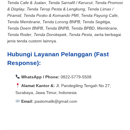
Tenda Cafe & Jualan
,
Tenda Sarnafil / Kerucut
,
Tenda Promosi
& Display
,
Tenda Terop Pesta & Lengkung
,
Tenda Limas /
Piramid
,
Tenda Posko & Komando PMI
,
Tenda Payung Cafe
,
Tenda Membrane
,
Tenda Lorong BNPB
,
Tenda Segitiga
,
Tenda Doem BNPB
,
Tenda BNPB
,
Tenda BPBD
,
Membrane
,
Tenda Roder
,
Tenda Dorokepek
,
Tenda Pesta
, serta berbagai
jenis tenda custom lainnya.
Hubungi Layanan Pelanggan (Fast
Response):
WhatsApp / Phone:
0822-5779-5508
Alamat Kantor &:
Jl. Pandegiling Tengah No 27,
Surabaya, Jawa Timur, Indonesia
Email:
pastomalik@gmail.com
Aceh Barat, Aceh Barat Daya, Aceh Besar, Aceh Jaya,
Aceh Selatan, Aceh Singkil, Aceh Tamiang, Aceh
Aceh Barat, Aceh Barat Daya, Aceh Besar, Aceh Jaya,
Tengah, Aceh Tenggara, Aceh Timur, Aceh Utara, Agam,
Aceh Selatan, Aceh Singkil, Aceh Tamiang, Aceh