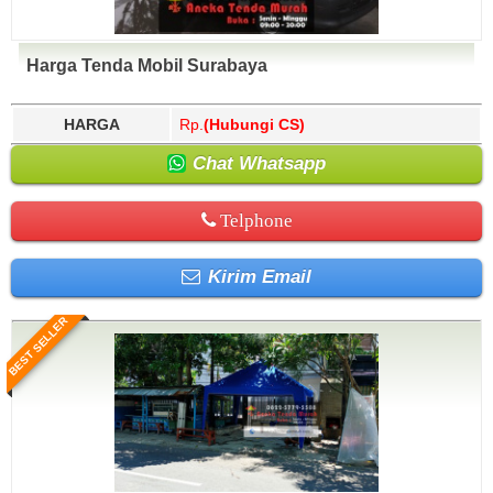
Harga Tenda Mobil Surabaya
HARGA
Rp.
(Hubungi CS)
Chat Whatsapp
Telphone
Kirim Email
BEST SELLER