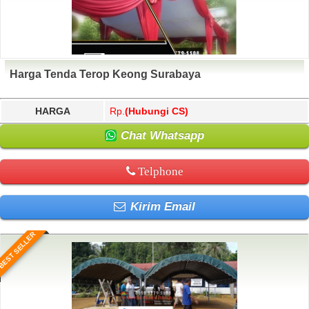
Harga Tenda Terop Keong Surabaya
HARGA
Rp.
(Hubungi CS)
Chat Whatsapp
Telphone
Kirim Email
BEST SELLER