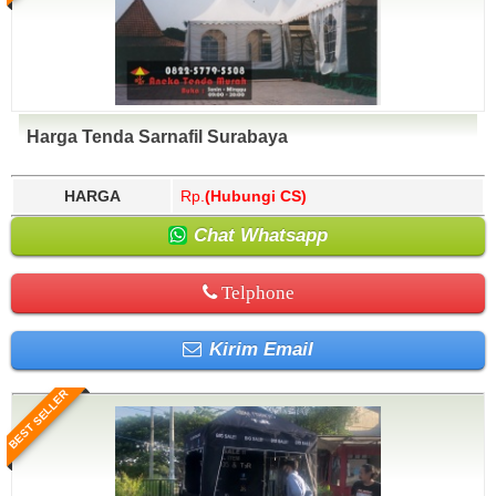
Harga Tenda Sarnafil Surabaya
HARGA
Rp.
(Hubungi CS)
Chat Whatsapp
Telphone
Kirim Email
BEST SELLER