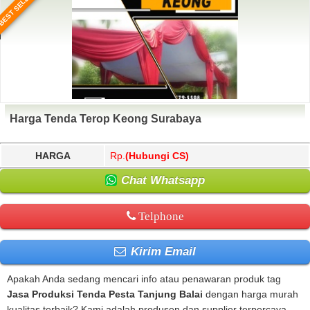
BEST SELLER
Harga Tenda Terop Keong Surabaya
HARGA
Rp.
(Hubungi CS)
Chat Whatsapp
Telphone
Kirim Email
Apakah Anda sedang mencari info atau penawaran produk tag
Jasa Produksi Tenda Pesta Tanjung Balai
dengan harga murah
kualitas terbaik? Kami adalah produsen dan supplier terpercaya