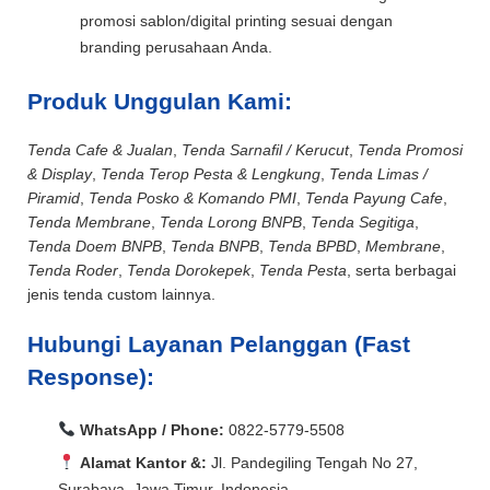
promosi sablon/digital printing sesuai dengan
branding perusahaan Anda.
Produk Unggulan Kami:
Tenda Cafe & Jualan
,
Tenda Sarnafil / Kerucut
,
Tenda Promosi
& Display
,
Tenda Terop Pesta & Lengkung
,
Tenda Limas /
Piramid
,
Tenda Posko & Komando PMI
,
Tenda Payung Cafe
,
Tenda Membrane
,
Tenda Lorong BNPB
,
Tenda Segitiga
,
Tenda Doem BNPB
,
Tenda BNPB
,
Tenda BPBD
,
Membrane
,
Tenda Roder
,
Tenda Dorokepek
,
Tenda Pesta
, serta berbagai
jenis tenda custom lainnya.
Hubungi Layanan Pelanggan (Fast
Response):
WhatsApp / Phone:
0822-5779-5508
Alamat Kantor &:
Jl. Pandegiling Tengah No 27,
Surabaya, Jawa Timur, Indonesia