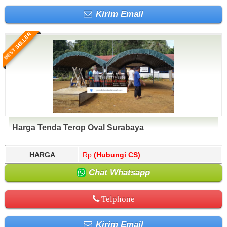
Kirim Email
BEST SELLER
Harga Tenda Terop Oval Surabaya
HARGA
Rp.
(Hubungi CS)
Chat Whatsapp
Telphone
Kirim Email