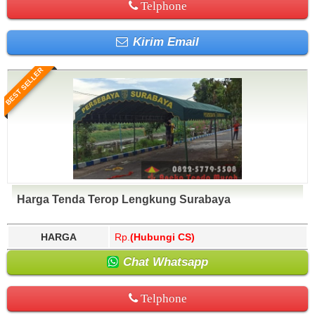
Telphone
Kirim Email
BEST SELLER
Harga Tenda Terop Lengkung Surabaya
HARGA
Rp.
(Hubungi CS)
Chat Whatsapp
Telphone