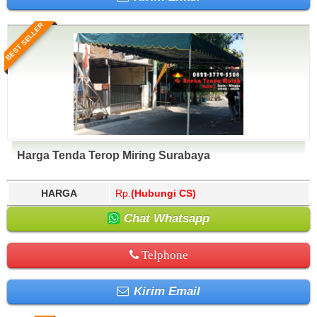
BEST SELLER
Harga Tenda Terop Miring Surabaya
HARGA
Rp.
(Hubungi CS)
Chat Whatsapp
Telphone
Kirim Email