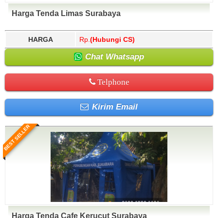
Harga Tenda Limas Surabaya
HARGA
Rp.
(Hubungi CS)
Chat Whatsapp
Telphone
Kirim Email
BEST SELLER
Harga Tenda Cafe Kerucut Surabaya