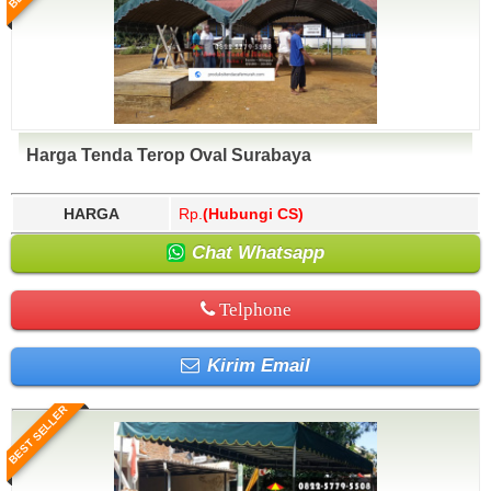
Harga Tenda Terop Oval Surabaya
HARGA
Rp.
(Hubungi CS)
Chat Whatsapp
Telphone
Kirim Email
BEST SELLER