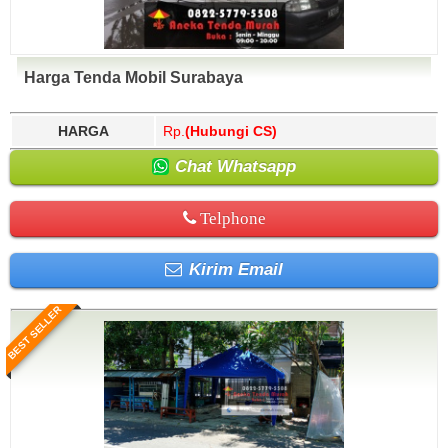
Harga Tenda Mobil Surabaya
HARGA
Rp.
(Hubungi CS)
Chat Whatsapp
Telphone
Kirim Email
BEST SELLER