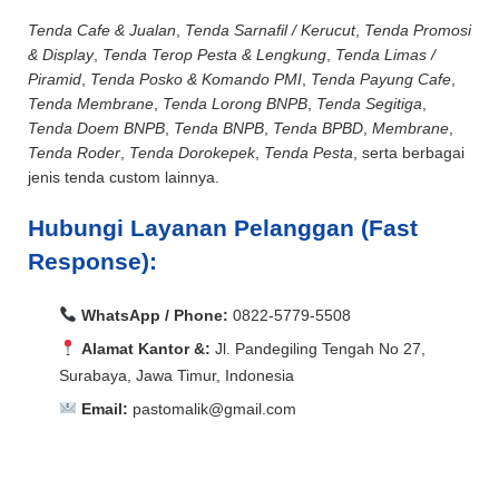
Tenda Cafe & Jualan
,
Tenda Sarnafil / Kerucut
,
Tenda Promosi
& Display
,
Tenda Terop Pesta & Lengkung
,
Tenda Limas /
Piramid
,
Tenda Posko & Komando PMI
,
Tenda Payung Cafe
,
Tenda Membrane
,
Tenda Lorong BNPB
,
Tenda Segitiga
,
Tenda Doem BNPB
,
Tenda BNPB
,
Tenda BPBD
,
Membrane
,
Tenda Roder
,
Tenda Dorokepek
,
Tenda Pesta
, serta berbagai
jenis tenda custom lainnya.
Hubungi Layanan Pelanggan (Fast
Response):
WhatsApp / Phone:
0822-5779-5508
Alamat Kantor &:
Jl. Pandegiling Tengah No 27,
Surabaya, Jawa Timur, Indonesia
Email:
pastomalik@gmail.com
Aceh Barat, Aceh Barat Daya, Aceh Besar, Aceh Jaya,
Aceh Selatan, Aceh Singkil, Aceh Tamiang, Aceh
Aceh Barat, Aceh Barat Daya, Aceh Besar, Aceh Jaya,