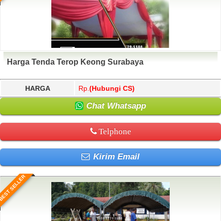
Harga Tenda Terop Keong Surabaya
HARGA
Rp.
(Hubungi CS)
Chat Whatsapp
Telphone
Kirim Email
BEST SELLER