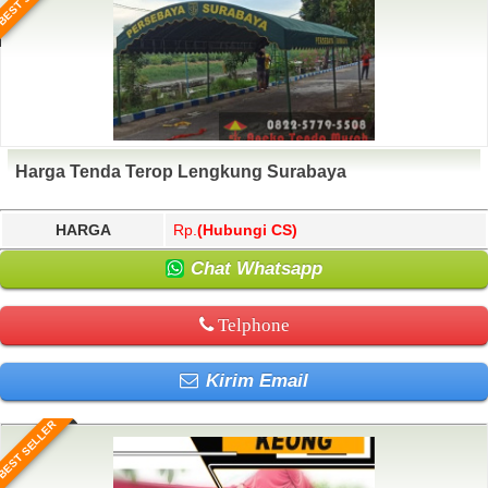
Harga Tenda Terop Lengkung Surabaya
HARGA
Rp.
(Hubungi CS)
Chat Whatsapp
Telphone
Kirim Email
BEST SELLER