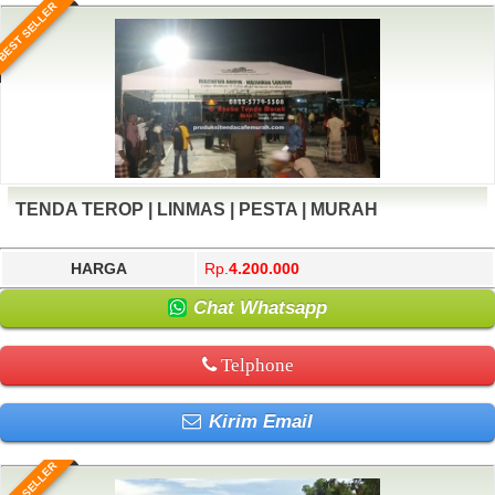
BEST SELLER
TENDA TEROP | LINMAS | PESTA | MURAH
HARGA
Rp.
4.200.000
Chat Whatsapp
Telphone
Kirim Email
BEST SELLER