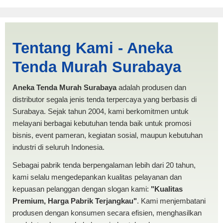
Jasa Produksi Tenda Pesta
Tentang Kami - Aneka
Tidore Kepulauan |
Tenda Murah Surabaya
PRODUKSI ANEKA TENDA
MURAH
Aneka Tenda Murah Surabaya
adalah produsen dan
distributor segala jenis tenda terpercaya yang berbasis di
Surabaya. Sejak tahun 2004, kami berkomitmen untuk
melayani berbagai kebutuhan tenda baik untuk promosi
bisnis, event pameran, kegiatan sosial, maupun kebutuhan
industri di seluruh Indonesia.
Sebagai pabrik tenda berpengalaman lebih dari 20 tahun,
kami selalu mengedepankan kualitas pelayanan dan
kepuasan pelanggan dengan slogan kami:
"Kualitas
Premium, Harga Pabrik Terjangkau"
. Kami menjembatani
produsen dengan konsumen secara efisien, menghasilkan