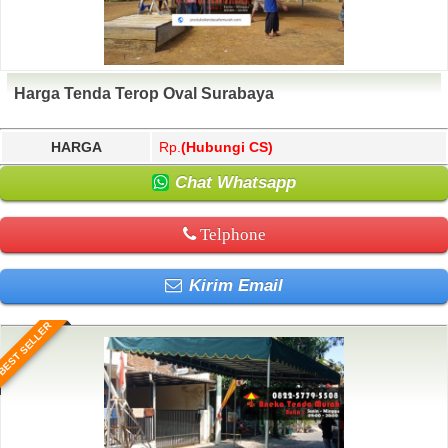
Harga Tenda Terop Oval Surabaya
HARGA
Rp.
(Hubungi CS)
Chat Whatsapp
Telphone
Kirim Email
BEST SELLER