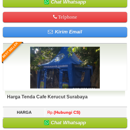
Chat Whatsapp
Telphone
Kirim Email
BEST SELLER
Harga Tenda Cafe Kerucut Surabaya
HARGA
Rp.
(Hubungi CS)
Chat Whatsapp