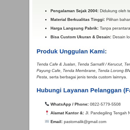
Pengalaman Sejak 2004:
Didukung oleh te
Material Berkualitas Tinggi:
Pilihan bahan
Harga Langsung Pabrik:
Tanpa perantara
Bisa Custom Ukuran & Desain:
Desain lo
Produk Unggulan Kami:
Tenda Cafe & Jualan
,
Tenda Sarnafil / Kerucut
,
Te
Payung Cafe
,
Tenda Membrane
,
Tenda Lorong B
Pesta
, serta berbagai jenis tenda custom lainnya.
Hubungi Layanan Pelanggan (F
WhatsApp / Phone:
0822-5779-5508
Alamat Kantor &:
Jl. Pandegiling Tengah 
Email:
pastomalik@gmail.com