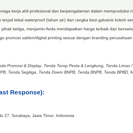
naga kerja ahli profesional dan berpengalaman dalam memproduksi ri
 terpal tebal waterproof (tahan air) dan rangka besi galvanis kokoh ser
 pihak ketiga, menjamin Anda mendapatkan harga terbaik dan bersain
go promosi sablon/digital printing sesuai dengan branding perusahaan
nda Promosi & Display
,
Tenda Terop Pesta & Lengkung
,
Tenda Limas /
NPB
,
Tenda Segitiga
,
Tenda Doem BNPB
,
Tenda BNPB
,
Tenda BPBD
,
M
ast Response):
No 27, Surabaya, Jawa Timur, Indonesia