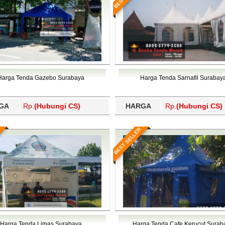
Harga Tenda Gazebo Surabaya
Harga Tenda Sarnafil Surabay
GA
Rp.
(Hubungi CS)
HARGA
Rp.
(Hubungi CS)
BEST SELLER
Harga Tenda Limas Surabaya
Harga Tenda Cafe Kerucut Surab