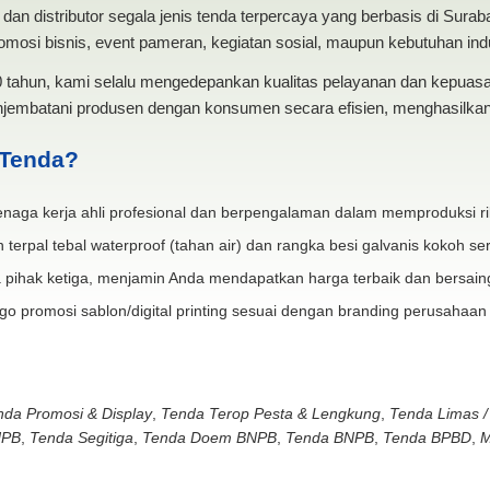
dan distributor segala jenis tenda terpercaya yang berbasis di Sura
mosi bisnis, event pameran, kegiatan sosial, maupun kebutuhan indus
20 tahun, kami selalu mengedepankan kualitas pelayanan dan kepua
jembatani produsen dengan konsumen secara efisien, menghasilkan 
 Tenda?
naga kerja ahli profesional dan berpengalaman dalam memproduksi ri
 terpal tebal waterproof (tahan air) dan rangka besi galvanis kokoh ser
 pihak ketiga, menjamin Anda mendapatkan harga terbaik dan bersain
go promosi sablon/digital printing sesuai dengan branding perusahaan
nda Promosi & Display
,
Tenda Terop Pesta & Lengkung
,
Tenda Limas /
NPB
,
Tenda Segitiga
,
Tenda Doem BNPB
,
Tenda BNPB
,
Tenda BPBD
,
M