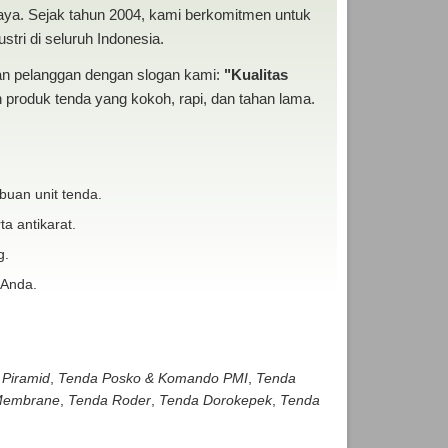
baya. Sejak tahun 2004, kami berkomitmen untuk
tri di seluruh Indonesia.
san pelanggan dengan slogan kami:
"Kualitas
produk tenda yang kokoh, rapi, dan tahan lama.
buan unit tenda.
ta antikarat.
g.
 Anda.
 Piramid
,
Tenda Posko & Komando PMI
,
Tenda
embrane
,
Tenda Roder
,
Tenda Dorokepek
,
Tenda