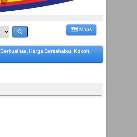
🗺 Maps
rkualitas, Harga Bersahabat, Kokoh,