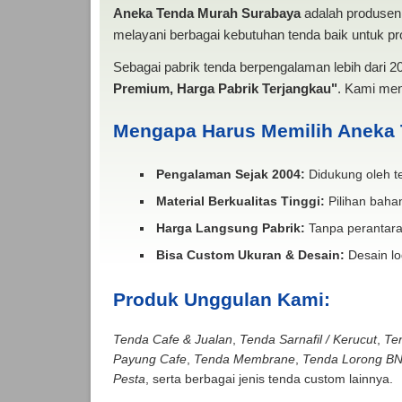
Aneka Tenda Murah Surabaya
adalah produsen 
melayani berbagai kebutuhan tenda baik untuk pro
Sebagai pabrik tenda berpengalaman lebih dari 
Premium, Harga Pabrik Terjangkau"
. Kami men
Mengapa Harus Memilih Aneka
Pengalaman Sejak 2004:
Didukung oleh te
Material Berkualitas Tinggi:
Pilihan bahan
Harga Langsung Pabrik:
Tanpa perantara
Bisa Custom Ukuran & Desain:
Desain lo
Produk Unggulan Kami:
Tenda Cafe & Jualan
,
Tenda Sarnafil / Kerucut
,
Te
Payung Cafe
,
Tenda Membrane
,
Tenda Lorong B
Pesta
, serta berbagai jenis tenda custom lainnya.