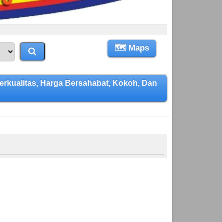
🗺 Maps
ualitas, Harga Bersahabat, Kokoh, Dan