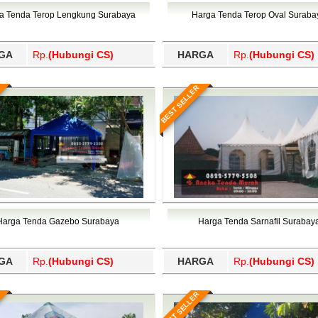
Wajo, Wakatobi, Waropen, Way Kanan, Wonogiri, Wonosobo, Y
a Tenda Terop Lengkung Surabaya
Harga Tenda Terop Oval Suraba
GA
Rp.
(Hubungi CS)
HARGA
Rp.
(Hubungi CS)
BEST SELLER
Harga Tenda Gazebo Surabaya
Harga Tenda Sarnafil Surabay
GA
Rp.
(Hubungi CS)
HARGA
Rp.
(Hubungi CS)
BEST SELLER