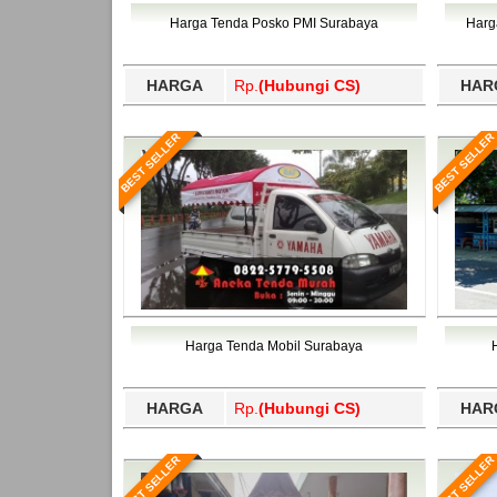
Bawang Barat, Tulangbawang, Tulungagung, 
Harga Tenda Posko PMI Surabaya
Harg
HARGA
Rp.
(Hubungi CS)
HAR
BEST SELLER
BEST SELLER
Harga Tenda Mobil Surabaya
HARGA
Rp.
(Hubungi CS)
HAR
BEST SELLER
BEST SELLER