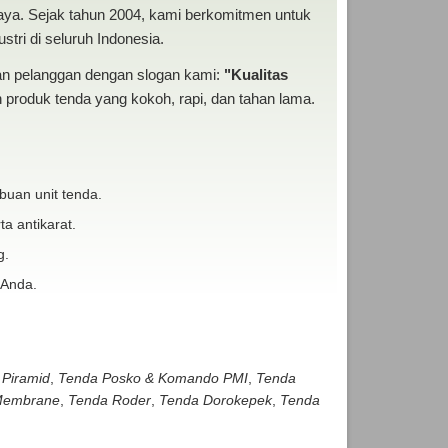
baya. Sejak tahun 2004, kami berkomitmen untuk
tri di seluruh Indonesia.
san pelanggan dengan slogan kami:
"Kualitas
produk tenda yang kokoh, rapi, dan tahan lama.
buan unit tenda.
ta antikarat.
g.
 Anda.
 Piramid
,
Tenda Posko & Komando PMI
,
Tenda
embrane
,
Tenda Roder
,
Tenda Dorokepek
,
Tenda