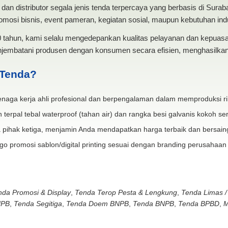
dan distributor segala jenis tenda terpercaya yang berbasis di Sura
mosi bisnis, event pameran, kegiatan sosial, maupun kebutuhan indus
20 tahun, kami selalu mengedepankan kualitas pelayanan dan kepua
jembatani produsen dengan konsumen secara efisien, menghasilkan 
 Tenda?
naga kerja ahli profesional dan berpengalaman dalam memproduksi ri
 terpal tebal waterproof (tahan air) dan rangka besi galvanis kokoh ser
 pihak ketiga, menjamin Anda mendapatkan harga terbaik dan bersain
go promosi sablon/digital printing sesuai dengan branding perusahaan
nda Promosi & Display
,
Tenda Terop Pesta & Lengkung
,
Tenda Limas /
NPB
,
Tenda Segitiga
,
Tenda Doem BNPB
,
Tenda BNPB
,
Tenda BPBD
,
M