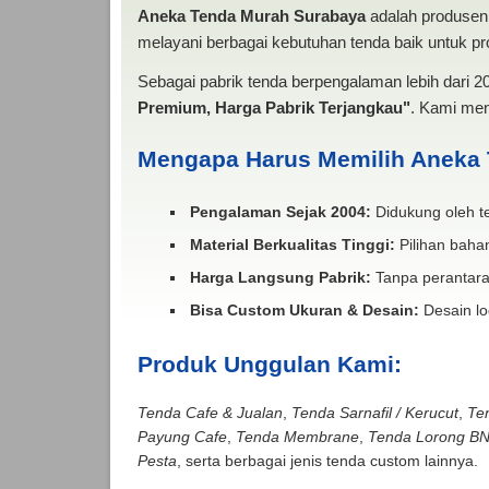
Aneka Tenda Murah Surabaya
adalah produsen 
melayani berbagai kebutuhan tenda baik untuk pro
Sebagai pabrik tenda berpengalaman lebih dari 
Premium, Harga Pabrik Terjangkau"
. Kami men
Mengapa Harus Memilih Aneka
Pengalaman Sejak 2004:
Didukung oleh te
Material Berkualitas Tinggi:
Pilihan bahan
Harga Langsung Pabrik:
Tanpa perantara
Bisa Custom Ukuran & Desain:
Desain lo
Produk Unggulan Kami:
Tenda Cafe & Jualan
,
Tenda Sarnafil / Kerucut
,
Te
Payung Cafe
,
Tenda Membrane
,
Tenda Lorong B
Pesta
, serta berbagai jenis tenda custom lainnya.