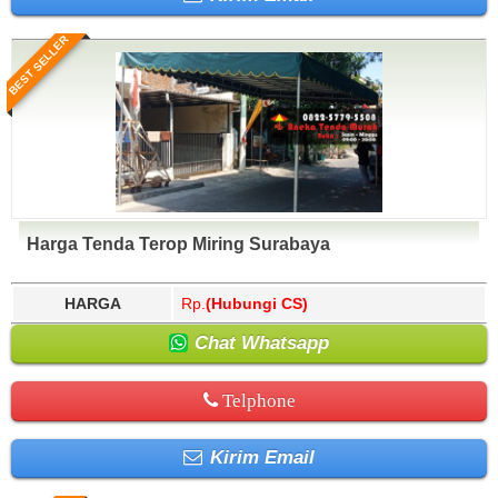
BEST SELLER
Harga Tenda Terop Miring Surabaya
HARGA
Rp.
(Hubungi CS)
Chat Whatsapp
Telphone
Kirim Email