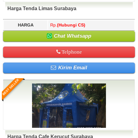
Harga Tenda Limas Surabaya
HARGA
Rp.
(Hubungi CS)
Chat Whatsapp
Telphone
Kirim Email
BEST SELLER
Harga Tenda Cafe Kerucut Surabaya