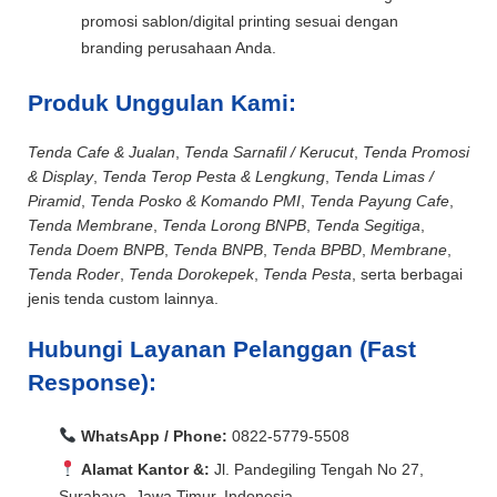
promosi sablon/digital printing sesuai dengan
branding perusahaan Anda.
Produk Unggulan Kami:
Tenda Cafe & Jualan
,
Tenda Sarnafil / Kerucut
,
Tenda Promosi
& Display
,
Tenda Terop Pesta & Lengkung
,
Tenda Limas /
Piramid
,
Tenda Posko & Komando PMI
,
Tenda Payung Cafe
,
Tenda Membrane
,
Tenda Lorong BNPB
,
Tenda Segitiga
,
Tenda Doem BNPB
,
Tenda BNPB
,
Tenda BPBD
,
Membrane
,
Tenda Roder
,
Tenda Dorokepek
,
Tenda Pesta
, serta berbagai
jenis tenda custom lainnya.
Hubungi Layanan Pelanggan (Fast
Response):
WhatsApp / Phone:
0822-5779-5508
Alamat Kantor &:
Jl. Pandegiling Tengah No 27,
Surabaya, Jawa Timur, Indonesia