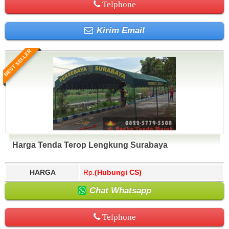
Telphone
Kirim Email
BEST SELLER
Harga Tenda Terop Lengkung Surabaya
HARGA
Rp.
(Hubungi CS)
Chat Whatsapp
Telphone