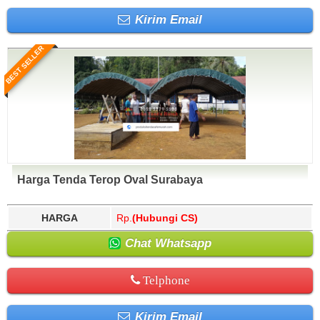
Kirim Email
BEST SELLER
Harga Tenda Terop Oval Surabaya
HARGA
Rp.
(Hubungi CS)
Chat Whatsapp
Telphone
Kirim Email