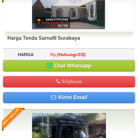
Harga Tenda Sarnafil Surabaya
HARGA
Rp.
(Hubungi CS)
Chat Whatsapp
Telphone
Kirim Email
BEST SELLER