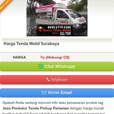
BEST SELLER
Harga Tenda Mobil Surabaya
HARGA
Rp.
(Hubungi CS)
Chat Whatsapp
Telphone
Kirim Email
Apakah Anda sedang mencari info atau penawaran produk tag
Jasa Produksi Tenda Pickup Pariaman
dengan harga murah
kualitas terbaik? Kami adalah produsen dan supplier terpercaya