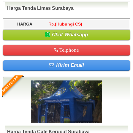
Harga Tenda Limas Surabaya
HARGA
Rp.
(Hubungi CS)
Chat Whatsapp
Telphone
Kirim Email
BEST SELLER
Harga Tenda Cafe Kerucut Surabaya