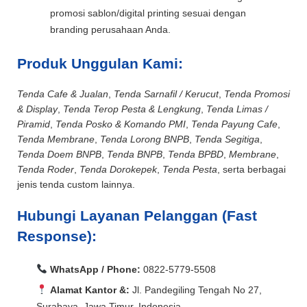
promosi sablon/digital printing sesuai dengan
branding perusahaan Anda.
Produk Unggulan Kami:
Tenda Cafe & Jualan
,
Tenda Sarnafil / Kerucut
,
Tenda Promosi
& Display
,
Tenda Terop Pesta & Lengkung
,
Tenda Limas /
Piramid
,
Tenda Posko & Komando PMI
,
Tenda Payung Cafe
,
Tenda Membrane
,
Tenda Lorong BNPB
,
Tenda Segitiga
,
Tenda Doem BNPB
,
Tenda BNPB
,
Tenda BPBD
,
Membrane
,
Tenda Roder
,
Tenda Dorokepek
,
Tenda Pesta
, serta berbagai
jenis tenda custom lainnya.
Hubungi Layanan Pelanggan (Fast
Response):
WhatsApp / Phone:
0822-5779-5508
Alamat Kantor &:
Jl. Pandegiling Tengah No 27,
Surabaya, Jawa Timur, Indonesia