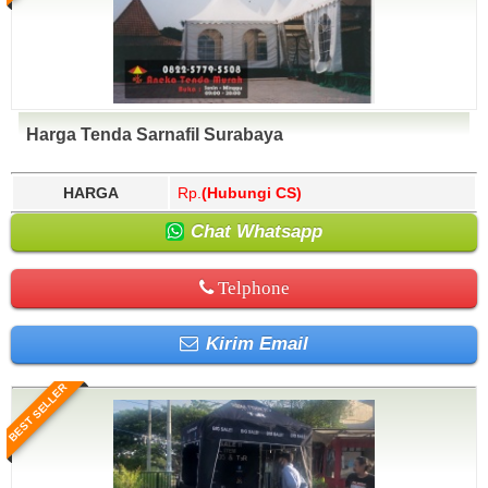
Harga Tenda Sarnafil Surabaya
HARGA
Rp.
(Hubungi CS)
Chat Whatsapp
Telphone
Kirim Email
BEST SELLER