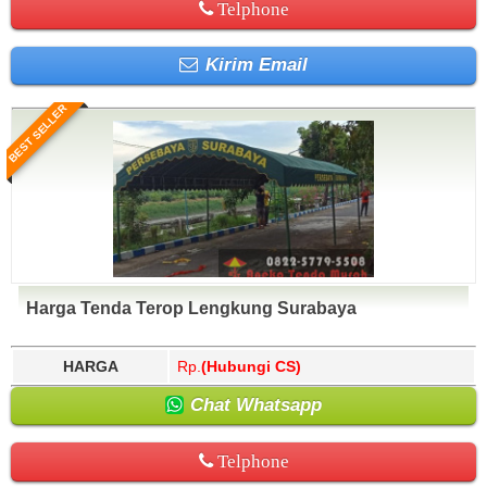
Telphone
Kirim Email
BEST SELLER
Harga Tenda Terop Lengkung Surabaya
HARGA
Rp.
(Hubungi CS)
Chat Whatsapp
Telphone