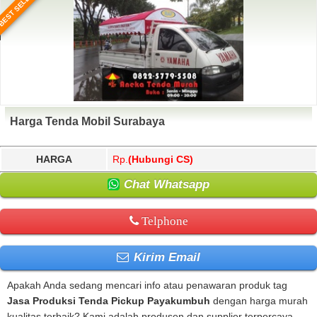
BEST SELLER
Harga Tenda Mobil Surabaya
HARGA
Rp.
(Hubungi CS)
Chat Whatsapp
Telphone
Kirim Email
Apakah Anda sedang mencari info atau penawaran produk tag
Jasa Produksi Tenda Pickup Payakumbuh
dengan harga murah
kualitas terbaik? Kami adalah produsen dan supplier terpercaya