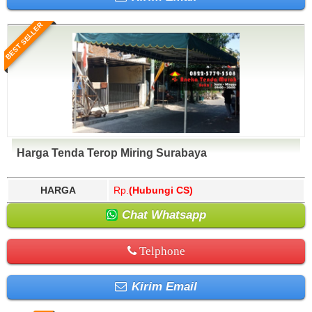
BEST SELLER
Harga Tenda Terop Miring Surabaya
HARGA
Rp.
(Hubungi CS)
Chat Whatsapp
Telphone
Kirim Email