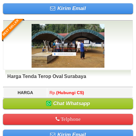
Kirim Email
BEST SELLER
Harga Tenda Terop Oval Surabaya
HARGA
Rp.
(Hubungi CS)
Chat Whatsapp
Telphone
Kirim Email